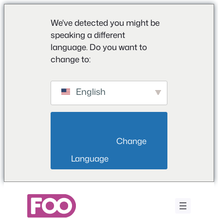
We've detected you might be
speaking a different
language. Do you want to
change to:
English
                        Change 
Language                    
Vai
al
contenuto