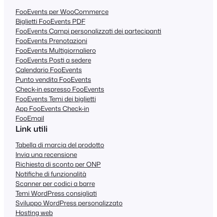
FooEvents per WooCommerce
Biglietti FooEvents PDF
FooEvents Campi personalizzati dei partecipanti
FooEvents Prenotazioni
FooEvents Multigiornaliero
FooEvents Posti a sedere
Calendario FooEvents
Punto vendita FooEvents
Check-in espresso FooEvents
FooEvents Temi dei biglietti
App FooEvents Check-in
FooEmail
Link utili
Tabella di marcia del prodotto
Invia una recensione
Richiesta di sconto per ONP
Notifiche di funzionalità
Scanner per codici a barre
Temi WordPress consigliati
Sviluppo WordPress personalizzato
Hosting web