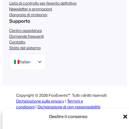
Lista di controllo per l'evento definitivo
Newsletter e promozioni
Garanzia di rimborso
Supporto
Centro assistenza
Domande frequenti
Contatto
Stato del sistema
Italian
English
German
Dutch
Copyright © 2026 FooEvents™. Tutti i diritti riservati.
Spanish
Dichiarazione sulla privacy
|
Termini e
condizioni
|
Dichiarazione di non responsabilità
Portuguese
Gestire il consenso
French
Polish