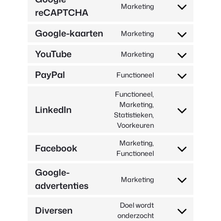
service
Marketing
reCAPTCHA
Toestemming
wordfence
voor
Google-kaarten
service
Marketing
Toestemming
google-
voor
YouTube
recaptcha
Marketing
de
Toestemming
service
voor
PayPal
Functioneel
google-
service
Toestemming
maps
youtube
voor
Functioneel,
service
Marketing,
LinkedIn
paypal
Toestemming
Statistieken,
voor
Voorkeuren
service
Marketing,
linkedin
Facebook
Toestemming
Functioneel
voor
Google-
service
Marketing
advertenties
facebook
Toestemming
voor
service
Doel wordt
Diversen
google-
Consent
onderzocht