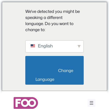
We've detected you might be
speaking a different
language. Do you want to
change to:
English
                        Change 
Language                    
Ga
naar
de