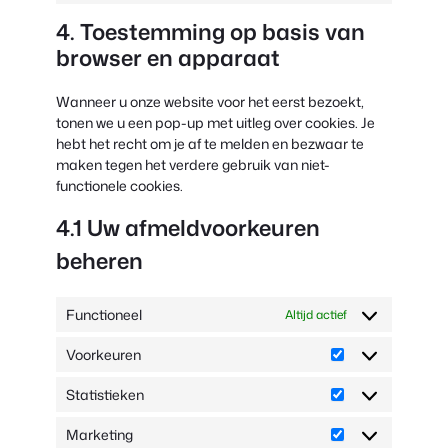
ads
to
4. Toestemming op basis van
service
#!trpst#trp-
browser en apparaat
gettext-
data-
Wanneer u onze website voor het eerst bezoekt,
trpgettextoriginal
tonen we u een pop-up met uitleg over cookies. Je
hebt het recht om je af te melden en bezwaar te
maken tegen het verdere gebruik van niet-
functionele cookies.
4.1 Uw afmeldvoorkeuren
beheren
Functioneel
Altijd actief
Voorkeuren
Voorkeuren
Statistieken
Statistieken
Marketing
Marketing