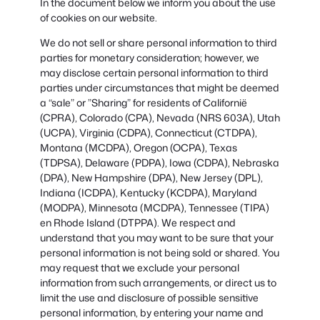
In the document below we inform you about the use
of cookies on our website.
We do not sell or share personal information to third
parties for monetary consideration; however, we
may disclose certain personal information to third
parties under circumstances that might be deemed
a “sale” or ”Sharing” for residents of Californië
(CPRA), Colorado (CPA), Nevada (NRS 603A), Utah
(UCPA), Virginia (CDPA), Connecticut (CTDPA),
Montana (MCDPA), Oregon (OCPA), Texas
(TDPSA), Delaware (PDPA), Iowa (CDPA), Nebraska
(DPA), New Hampshire (DPA), New Jersey (DPL),
Indiana (ICDPA), Kentucky (KCDPA), Maryland
(MODPA), Minnesota (MCDPA), Tennessee (TIPA)
en Rhode Island (DTPPA). We respect and
understand that you may want to be sure that your
personal information is not being sold or shared. You
may request that we exclude your personal
information from such arrangements, or direct us to
limit the use and disclosure of possible sensitive
personal information, by entering your name and