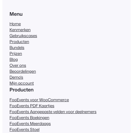
Menu
Home
Kenmerken
Gebruikscases
Producten
Bundels
Prijzen
Blog
Over ons
Beoordelingen
Demo's
Mijn account
Producten
FooEvents voor WooCommerce
FooEvents PDF Kaartjes
FooEvents Aangepaste velden voor deelnemers
FooEvents Boekingen
FooEvents Meerdaags
FooEvents Stoel