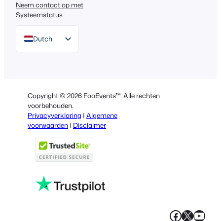
Neem contact op met
Systeemstatus
Dutch
English
German
Spanish
Copyright © 2026 FooEvents™. Alle rechten
Italian
voorbehouden.
Privacyverklaring
|
Algemene
Portuguese
voorwaarden
|
Disclaimer
French
Polish
Greek
Faceboo
X
YouT