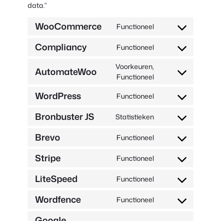
data.”
WooCommerce
Functioneel
Toestemming
voor
Compliancy
Functioneel
service
Toestemming
woocommerce
voor
Voorkeuren,
AutomateWoo
service
Toestemming
Functioneel
complianz
voor
WordPress
Functioneel
service
Toestemming
automatewoo
voor
Bronbuster JS
Statistieken
service
Toestemming
wordpress
voor
Brevo
Functioneel
service
Toestemming
sourcebuster-
voor
Stripe
Functioneel
js
service
Toestemming
brevo
voor
LiteSpeed
Functioneel
servicestreep
Toestemming
voor
Wordfence
Functioneel
service
Toestemming
litespeed
voor
Google