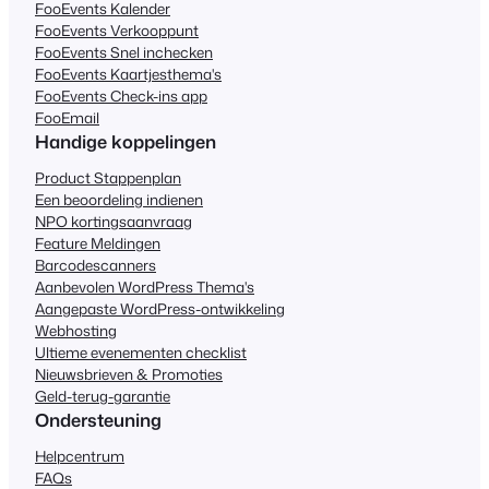
FooEvents Kalender
FooEvents Verkooppunt
FooEvents Snel inchecken
FooEvents Kaartjesthema's
FooEvents Check-ins app
FooEmail
Handige koppelingen
Product Stappenplan
Een beoordeling indienen
NPO kortingsaanvraag
Feature Meldingen
Barcodescanners
Aanbevolen WordPress Thema's
Aangepaste WordPress-ontwikkeling
Webhosting
Ultieme evenementen checklist
Nieuwsbrieven & Promoties
Geld-terug-garantie
Ondersteuning
Helpcentrum
FAQs