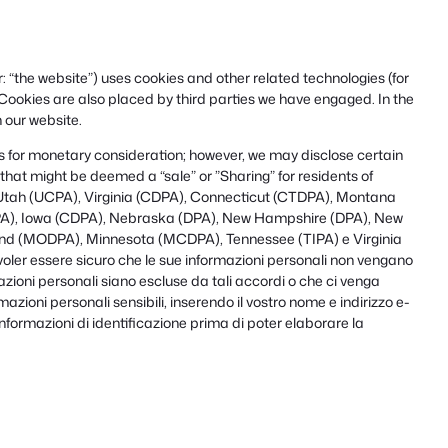
: “the website”) uses cookies and other related technologies (for
 Cookies are also placed by third parties we have engaged. In the
 our website.
ies for monetary consideration; however, we may disclose certain
that might be deemed a “sale” or ”Sharing” for residents of
Utah (UCPA), Virginia (CDPA), Connecticut (CTDPA), Montana
A), Iowa (CDPA), Nebraska (DPA), New Hampshire (DPA), New
and (MODPA), Minnesota (MCDPA), Tennessee (TIPA) e Virginia
ler essere sicuro che le sue informazioni personali non vengano
azioni personali siano escluse da tali accordi o che ci venga
rmazioni personali sensibili, inserendo il vostro nome e indirizzo e-
 informazioni di identificazione prima di poter elaborare la