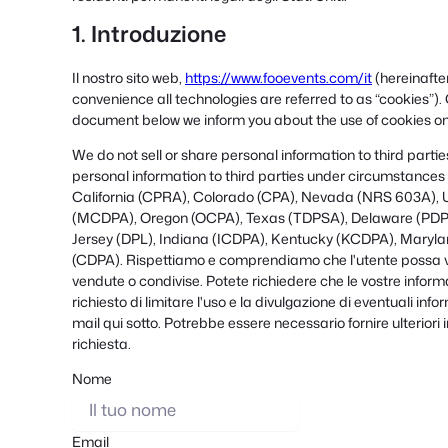
1. Introduzione
Il nostro sito web,
https://www.fooevents.com/it
(hereinafter
convenience all technologies are referred to as “cookies”).
document below we inform you about the use of cookies on
We do not sell or share personal information to third part
personal information to third parties under circumstances 
California (CPRA), Colorado (CPA), Nevada (NRS 603A), 
(MCDPA), Oregon (OCPA), Texas (TDPSA), Delaware (PDP
Jersey (DPL), Indiana (ICDPA), Kentucky (KCDPA), Maryl
(CDPA). Rispettiamo e comprendiamo che l'utente possa vo
vendute o condivise. Potete richiedere che le vostre inform
richiesto di limitare l'uso e la divulgazione di eventuali info
mail qui sotto. Potrebbe essere necessario fornire ulteriori
richiesta.
Nome
Email