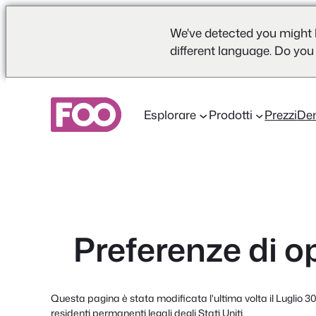
We've detected you might 
different language. Do you
Vai
al
Esplorare
Prodotti
Prezzi
De
contenuto
Preferenze di o
Questa pagina è stata modificata l'ultima volta il Luglio 30,
residenti permanenti legali degli Stati Uniti.