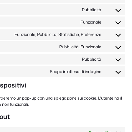
servizio
Consenso
google-
al
Pubblicità
recaptcha
servizio
Consenso
google-
al
Funzionale
maps
servizio
Consenso
youtube
al
Funzionale, Pubblicità, Statistiche, Preferenze
servizio
Consenso
paypal
al
Pubblicità, Funzionale
servizio
Consenso
linkedin
al
Pubblicità
servizio
Consenso
facebook
al
Scopo in attesa di indagine
servizio
Consent
google-
to
spositivi
ads
service
#!trpst#trp-
ostreremo un pop-up con una spiegazione sui cookie. L'utente ha il
gettext-
ie non funzionali.
data-
trpgettextori
-out