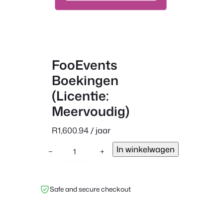
FooEvents
Boekingen
(Licentie:
Meervoudig)
R
1,600.94
/ jaar
F
In winkelwagen
−
+
o
o
E
Safe and secure checkout
v
e
n