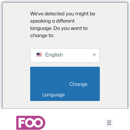
We've detected you might be
speaking a different
language. Do you want to
change to:
English
                        Change 
Language                    
Ga
naar
de