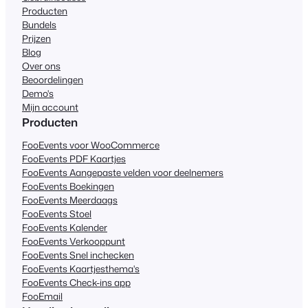
Producten
Bundels
Prijzen
Blog
Over ons
Beoordelingen
Demo's
Mijn account
Producten
FooEvents voor WooCommerce
FooEvents PDF Kaartjes
FooEvents Aangepaste velden voor deelnemers
FooEvents Boekingen
FooEvents Meerdaags
FooEvents Stoel
FooEvents Kalender
FooEvents Verkooppunt
FooEvents Snel inchecken
FooEvents Kaartjesthema's
FooEvents Check-ins app
FooEmail