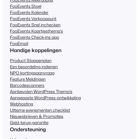
FooEvents Stoel
FooEvents Kalender
FooEvents Verkooppunt
FooEvents Snel inchecken
FooEvents Kaartjesthema's
FooEvents Check-ins app
FooEmail
Handige koppelingen
Product Stappenplan
Een beoordeling indienen
NPO kortingsaanvraag
Feature Meldingen
Barcodescanners
Aanbevolen WordPress Thema's
Aangepaste WordPress-ontwikkeling
Webhosting
Ultieme evenementen checklist
Nieuwsbrieven & Promoties
Geld-terug-garantie
Ondersteuning