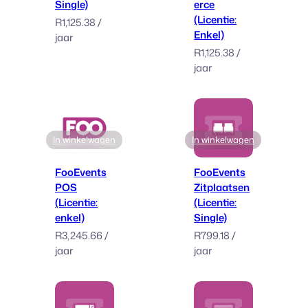
Single)
erce
(Licentie:
R
1,125.38
/
Enkel)
jaar
R
1,125.38
/
jaar
In winkelwagen
In winkelwagen
FooEvents
FooEvents
POS
Zitplaatsen
(Licentie:
(Licentie:
enkel)
Single)
R
3,245.66
/
R
799.18
/
jaar
jaar