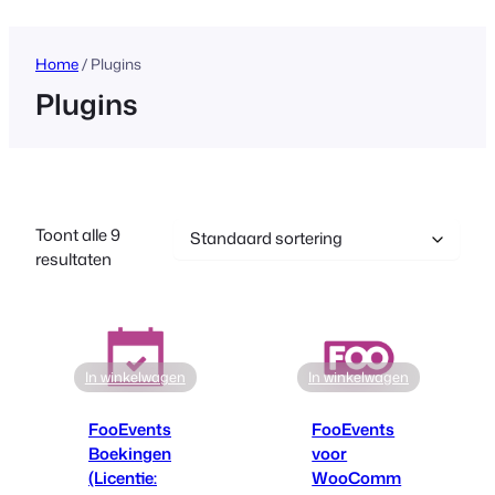
inhoud
Home
/ Plugins
Plugins
Toont alle 9
resultaten
In winkelwagen
In winkelwagen
FooEvents
FooEvents
Boekingen
voor
(Licentie:
WooComm