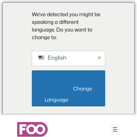
We've detected you might be
speaking a different
language. Do you want to
change to:
English
                        Change 
Language                    
Ga
naar
de