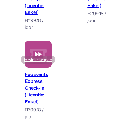
(Licentie:
Enkel)
Enkel)
R
799.18
/
R
799.18
/
jaar
jaar
In winkelwagen
FooEvents
Express
Check-in
(Licentie:
Enkel)
R
799.18
/
jaar