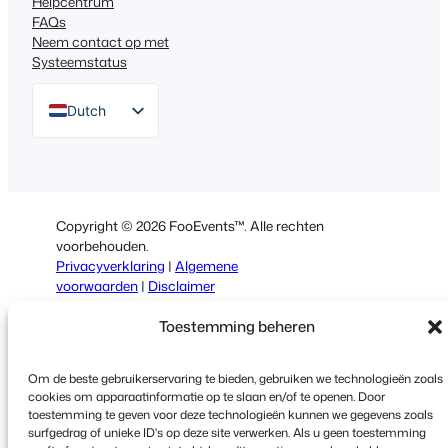
Helpcentrum
FAQs
Neem contact op met
Systeemstatus
Dutch
English
German
Spanish
Copyright © 2026 FooEvents™. Alle rechten
Italian
voorbehouden.
Privacyverklaring
|
Algemene
Portuguese
voorwaarden
|
Disclaimer
French
Toestemming beheren
Polish
Greek
Om de beste gebruikerservaring te bieden, gebruiken we technologieën zoals
cookies om apparaatinformatie op te slaan en/of te openen. Door
toestemming te geven voor deze technologieën kunnen we gegevens zoals
surfgedrag of unieke ID's op deze site verwerken. Als u geen toestemming