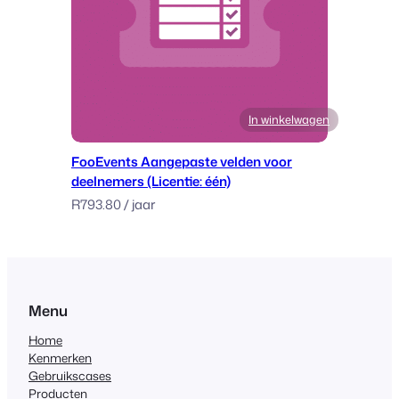
In winkelwagen
FooEvents Aangepaste velden voor
deelnemers (Licentie: één)
R
793.80
/ jaar
Menu
Home
Kenmerken
Gebruikscases
Producten