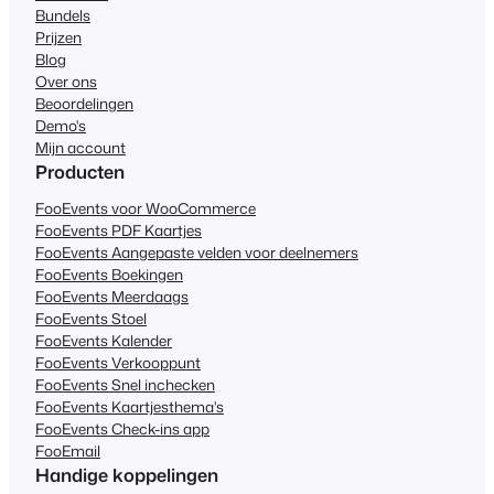
Bundels
Prijzen
Blog
Over ons
Beoordelingen
Demo's
Mijn account
Producten
FooEvents voor WooCommerce
FooEvents PDF Kaartjes
FooEvents Aangepaste velden voor deelnemers
FooEvents Boekingen
FooEvents Meerdaags
FooEvents Stoel
FooEvents Kalender
FooEvents Verkooppunt
FooEvents Snel inchecken
FooEvents Kaartjesthema's
FooEvents Check-ins app
FooEmail
Handige koppelingen