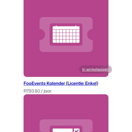
In winkelwagen
FooEvents Kalender (Licentie: Enkel)
R
793.80
/ jaar