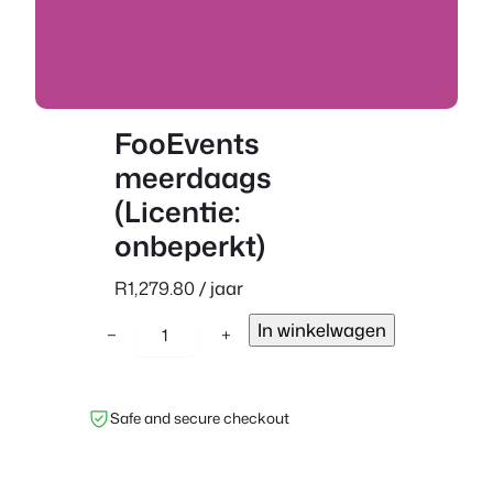
FooEvents
meerdaags
(Licentie:
onbeperkt)
R
1,279.80
/ jaar
F
In winkelwagen
−
+
o
o
E
Safe and secure checkout
v
e
n