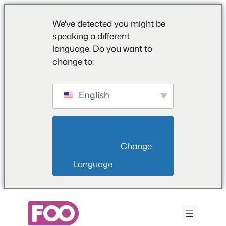
We've detected you might be
speaking a different
language. Do you want to
change to:
English
                        Change 
Language                    
Ga
naar
de