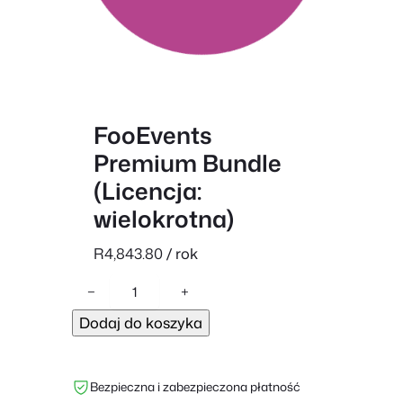
FooEvents
Premium Bundle
(Licencja:
wielokrotna)
R
4,843.80
/ rok
i
−
+
l
Dodaj do koszyka
o
ś
ć
Bezpieczna i zabezpieczona płatność
F