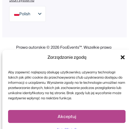
Polish
English
German
Dutch
Prawa autorskie © 2026 FooEvents™. Wszelkie prawa
Spanish
zastrzeżone.
Zarządzanie zgodą
Oświadczenie o ochronie prywatności
|
Zasady i
Italian
warunki
|
Zastrzeżenie
Portuguese
Aby zapewnić najlepszą obsługę użytkownika, używamy technologii
takich jak pliki cookie do przechowywania i/lub uzyskiwania dostępu do
French
informacji o urządzeniu. Wyrażenie zgody na te technologie umożliwi nam
przetwarzanie danych, takich jak zachowanie podczas przeglądania lub
Greek
unikalne identyfikatory na tej stronie. Brak zgody lub jej wycofanie może
negatywnie wpłynąć na niektóre funkcje.
Faceboo
X
YouT
Akceptuj