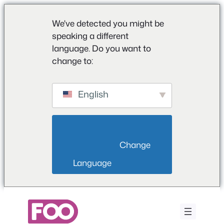
We've detected you might be
speaking a different
language. Do you want to
change to:
English
                        Change 
Language                    
Przejdź
do
treści