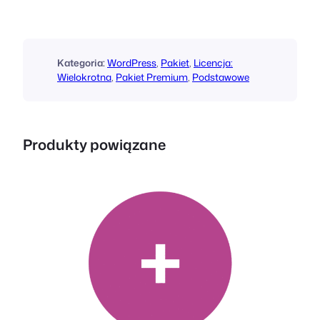
o
o
E
v
Kategoria:
WordPress
, 
Pakiet
, 
Licencja:
e
Wielokrotna
, 
Pakiet Premium
, 
Podstawowe
n
t
s
Produkty powiązane
P
r
e
m
i
u
m
B
u
n
d