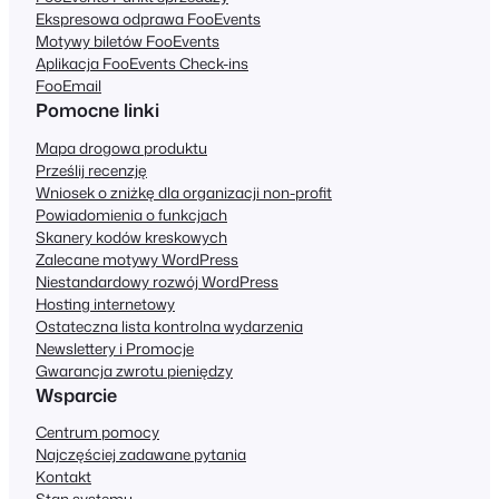
Ekspresowa odprawa FooEvents
Motywy biletów FooEvents
Aplikacja FooEvents Check-ins
FooEmail
Pomocne linki
Mapa drogowa produktu
Prześlij recenzję
Wniosek o zniżkę dla organizacji non-profit
Powiadomienia o funkcjach
Skanery kodów kreskowych
Zalecane motywy WordPress
Niestandardowy rozwój WordPress
Hosting internetowy
Ostateczna lista kontrolna wydarzenia
Newslettery i Promocje
Gwarancja zwrotu pieniędzy
Wsparcie
Centrum pomocy
Najczęściej zadawane pytania
Kontakt
Stan systemu