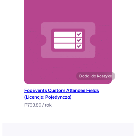
Dodaj do koszyka
FooEvents Custom Attendee Fields
(Licencja: Pojedyncza)
R
793.80
/ rok