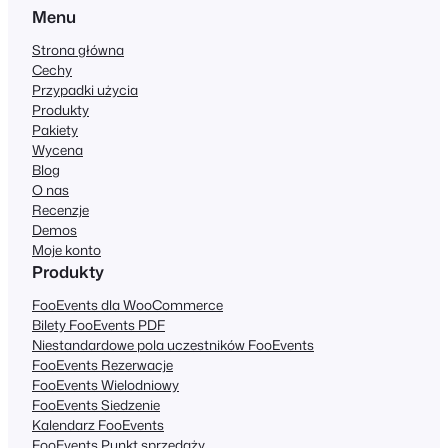
Menu
Strona główna
Cechy
Przypadki użycia
Produkty
Pakiety
Wycena
Blog
O nas
Recenzje
Demos
Moje konto
Produkty
FooEvents dla WooCommerce
Bilety FooEvents PDF
Niestandardowe pola uczestników FooEvents
FooEvents Rezerwacje
FooEvents Wielodniowy
FooEvents Siedzenie
Kalendarz FooEvents
FooEvents Punkt sprzedaży