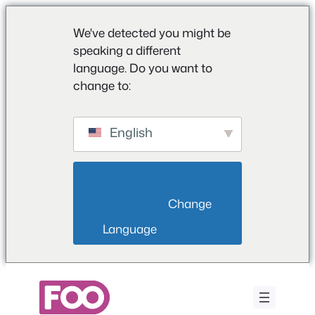
We've detected you might be
speaking a different
language. Do you want to
change to:
English
                        Change 
Language                    
Przejdź
do
treści