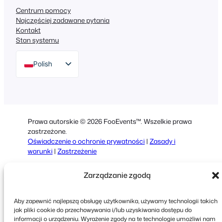
Centrum pomocy
Najczęściej zadawane pytania
Kontakt
Stan systemu
Polish
English
German
Dutch
Prawa autorskie © 2026 FooEvents™. Wszelkie prawa
Spanish
zastrzeżone.
Oświadczenie o ochronie prywatności
|
Zasady i
Italian
warunki
|
Zastrzeżenie
Portuguese
Zarządzanie zgodą
French
Greek
Aby zapewnić najlepszą obsługę użytkownika, używamy technologii takich
jak pliki cookie do przechowywania i/lub uzyskiwania dostępu do
informacji o urządzeniu. Wyrażenie zgody na te technologie umożliwi nam