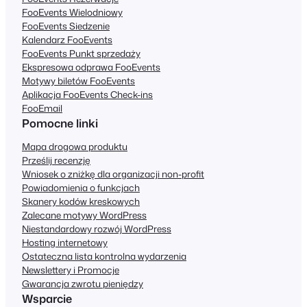
FooEvents Wielodniowy
FooEvents Siedzenie
Kalendarz FooEvents
FooEvents Punkt sprzedaży
Ekspresowa odprawa FooEvents
Motywy biletów FooEvents
Aplikacja FooEvents Check-ins
FooEmail
Pomocne linki
Mapa drogowa produktu
Prześlij recenzję
Wniosek o zniżkę dla organizacji non-profit
Powiadomienia o funkcjach
Skanery kodów kreskowych
Zalecane motywy WordPress
Niestandardowy rozwój WordPress
Hosting internetowy
Ostateczna lista kontrolna wydarzenia
Newslettery i Promocje
Gwarancja zwrotu pieniędzy
Wsparcie