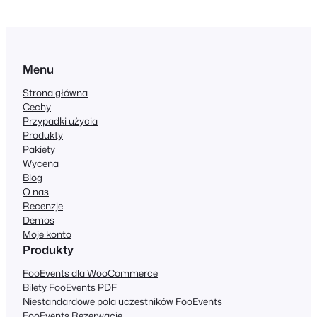
Menu
Strona główna
Cechy
Przypadki użycia
Produkty
Pakiety
Wycena
Blog
O nas
Recenzje
Demos
Moje konto
Produkty
FooEvents dla WooCommerce
Bilety FooEvents PDF
Niestandardowe pola uczestników FooEvents
FooEvents Rezerwacje