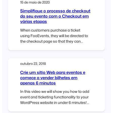
15 de maio de 2020
Simplifique o processo de checkout
do seu evento com o Checkout em
várias etapas
When customers purchase a ticket
using FooEvents, they will be directed to
the checkout page so that they can
complete all the relevant fields. This
includes the default attendee fields such
as name and email address, as well as
customer attendee fields and seating
outubro 23, 2018
selection. Depending on the nature of your
Crie um sítio Web para eventos e
event, you may want to separate these…
comece a vender bilhetes em
apenas 6 minutos
In this video we will show you how to add
event and ticketing functionality to your
WordPress website in under 6 minutes!
Using WooCommerce and FooEvents we