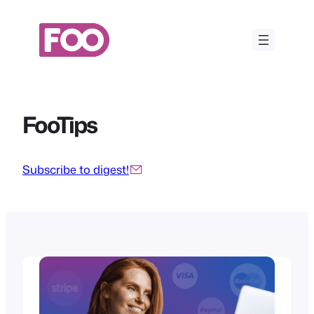
Saltar
para
o
conteúdo
FooTips
Subscribe to digest!