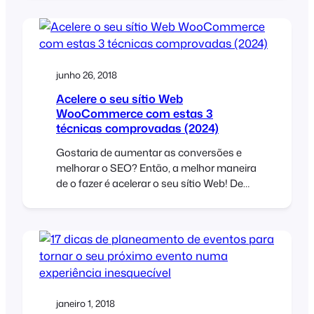
will add ticket selling capabilities to a
standard WordPress website. At the end
of the video, we will purchase a ticket and
make payment using PayPal. We hope…
junho 26, 2018
Acelere o seu sítio Web
WooCommerce com estas 3
técnicas comprovadas (2024)
Gostaria de aumentar as conversões e
melhorar o SEO? Então, a melhor maneira
de o fazer é acelerar o seu sítio Web! De
acordo com a skilled.co, um atraso de 1
segundo na velocidade de carregamento
da página pode resultar numa diminuição
de 11% nas visualizações de página e
numa redução de 7% nas conversões. A
velocidade da página é também um
importante fator de classificação
janeiro 1, 2018