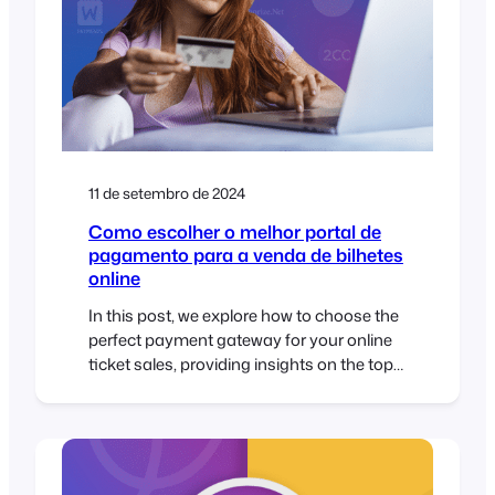
11 de setembro de 2024
Como escolher o melhor portal de
pagamento para a venda de bilhetes
online
In this post, we explore how to choose the
perfect payment gateway for your online
ticket sales, providing insights on the top
factors to consider and how FooEvents
and WooCommerce can give you the
flexibility and control you need for
seamless transactions. When it comes to
selling tickets for your events, the ability to