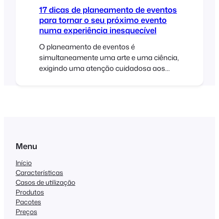
17 dicas de planeamento de eventos
para tornar o seu próximo evento
numa experiência inesquecível
O planeamento de eventos é
simultaneamente uma arte e uma ciência,
exigindo uma atenção cuidadosa aos
pormenores, uma previsão estratégica e
excelentes capacidades de organização.
Quer esteja a planear uma pequena
reunião ou uma conferência em grande
escala, o sucesso do seu evento depende
da sua capacidade de preparar e executar
com precisão. Aqui estão 17 dicas
Menu
profissionais para melhorar o seu
Início
planeamento de eventos [...]
Características
Casos de utilização
Produtos
Pacotes
Preços