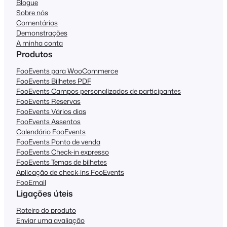
Blogue
Sobre nós
Comentários
Demonstrações
A minha conta
Produtos
FooEvents para WooCommerce
FooEvents Bilhetes PDF
FooEvents Campos personalizados de participantes
FooEvents Reservas
FooEvents Vários dias
FooEvents Assentos
Calendário FooEvents
FooEvents Ponto de venda
FooEvents Check-in expresso
FooEvents Temas de bilhetes
Aplicação de check-ins FooEvents
FooEmail
Ligações úteis
Roteiro do produto
Enviar uma avaliação