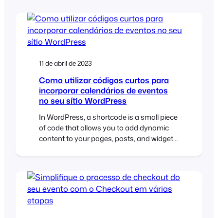
de busca (SEO) e da otimização da taxa
de conversão (CRO). A SEO
WooCommerce é um aspeto
particularmente importante da gestão de
um sítio Web de comércio eletrónico, uma
vez que mais tráfego resulta normalmente
11 de abril de 2023
em mais vendas. De acordo com uma
pesquisa da Pingdom, [...]
Como utilizar códigos curtos para
incorporar calendários de eventos
no seu sítio WordPress
In WordPress, a shortcode is a small piece
of code that allows you to add dynamic
content to your pages, posts, and widgets.
Shortcodes are represented by square
brackets [ ] and are used to embed
various types of content such as images,
audio, video, forms, and more. If you’re
using FooEvents to manage your…