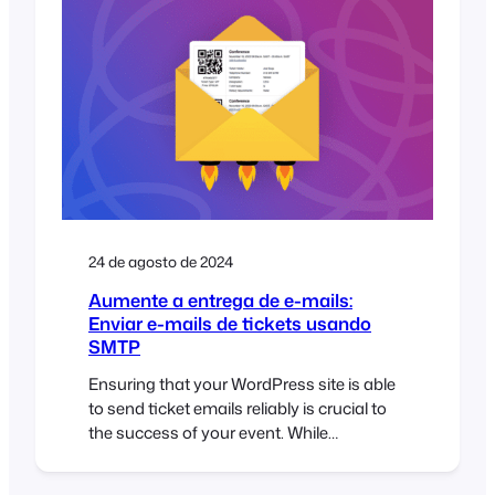
break your site’s performance, especially if
you’re running a WooCommerce store
and using FooEvents to sell tickets. In
this…
24 de agosto de 2024
Aumente a entrega de e-mails:
Enviar e-mails de tickets usando
SMTP
Ensuring that your WordPress site is able
to send ticket emails reliably is crucial to
the success of your event. While
WordPress’s default email sending
method is convenient, it comes with