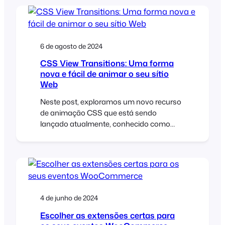
limitations that can affect the reliability of
email delivery. In this article, we’ll explore
these limitations, discuss how FooEvents
manages ticket emails, and provide…
6 de agosto de 2024
CSS View Transitions: Uma forma
nova e fácil de animar o seu sítio
Web
Neste post, exploramos um novo recurso
de animação CSS que está sendo
lançado atualmente, conhecido como
CSS View Transitions. Veremos como as
CSS View Transitions facilitam a adição
de animações suaves e envolventes a
qualquer sítio WordPress ou
WooCommerce. Na semana passada,
participámos no WordCamp Cape Town
4 de junho de 2024
2023, na África do Sul. O evento local [...]
Escolher as extensões certas para