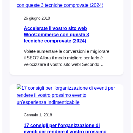
the video, we will purchase a ticket and
make payment using PayPal. We hope…
26 giugno 2018
Accelerate il vostro sito web
WooCommerce con queste 3
tecniche comprovate (2024)
Volete aumentare le conversioni e migliorare
il SEO? Allora il modo migliore per farlo è
velocizzare il vostro sito web! Secondo
skilled.co, un ritardo di 1 secondo nella
velocità di caricamento della pagina può
comportare una diminuzione di 11% delle
visualizzazioni della pagina e una riduzione
di 7% delle conversioni. La velocità della
pagina è anche un importante fattore di
ranking
Gennaio 1, 2018
17 consigli per l'organizzazione di
eventi per rendere il vostro prossimo