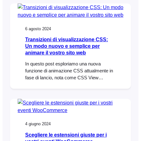
reliability of email delivery. In this article,
we’ll explore these limitations, discuss how
FooEvents manages ticket emails, and
provide…
6 agosto 2024
Transizioni di visualizzazione CSS:
Un modo nuovo e semplice per
animare il vostro sito web
In questo post esploriamo una nuova
funzione di animazione CSS attualmente in
fase di lancio, nota come CSS View
Transitions. Vedremo come le transizioni di
visualizzazione CSS rendono facile
aggiungere animazioni fluide e coinvolgenti
a qualsiasi sito WordPress o
WooCommerce. La scorsa settimana
abbiamo partecipato al WordCamp di Città
4 giugno 2024
del Capo 2023.
Scegliere le estensioni giuste per i