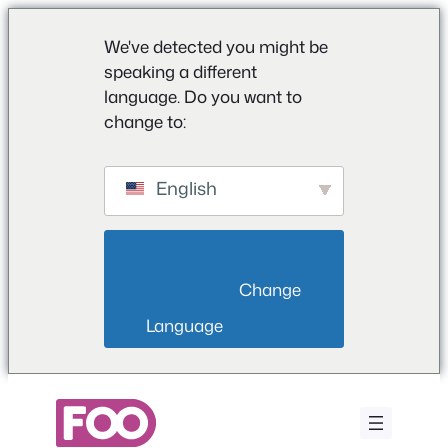
We've detected you might be
speaking a different
language. Do you want to
change to:
English
                        Change 
Language                    
Saltar
para
o