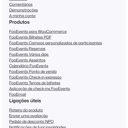
Comentários
Demonstrações
A minha conta
Produtos
FooEvents para WooCommerce
FooEvents Bilhetes PDF
FooEvents Campos personalizados de participantes
FooEvents Reservas
FooEvents Vários dias
FooEvents Assentos
Calendário FooEvents
FooEvents Ponto de venda
FooEvents Check-in expresso
FooEvents Temas de bilhetes
Aplicação de check-ins FooEvents
FooEmail
Ligações úteis
Roteiro do produto
Enviar uma avaliação
Pedido de desconto NPO
Notificações de funcionalidades