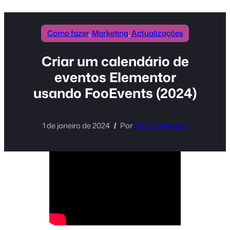
conteúdo
Como fazer
, 
Marketing
, 
Actualizações
Criar um calendário de
eventos Elementor
usando FooEvents (2024)
1 de janeiro de 2024
Por
Robin Pietersen