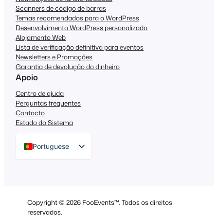
Scanners de código de barras
Temas recomendados para o WordPress
Desenvolvimento WordPress personalizado
Alojamento Web
Lista de verificação definitiva para eventos
Newsletters e Promoções
Garantia de devolução do dinheiro
Apoio
Centro de ajuda
Perguntas frequentes
Contacto
Estado do Sistema
Portuguese
English
German
Dutch
Copyright © 2026 FooEvents™. Todos os direitos
Spanish
reservados.