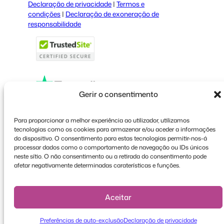
Declaração de privacidade
|
Termos e
Italian
condições
|
Declaração de exoneração de
responsabilidade
French
Polish
Greek
Gerir o consentimento
Faceboo
X
YouT
Para proporcionar a melhor experiência ao utilizador, utilizamos
tecnologias como os cookies para armazenar e/ou aceder a informações
do dispositivo. O consentimento para estas tecnologias permitir-nos-á
processar dados como o comportamento de navegação ou IDs únicos
neste sítio. O não consentimento ou a retirada do consentimento pode
afetar negativamente determinadas caraterísticas e funções.
Aceitar
Preferências de auto-exclusão
Declaração de privacidade