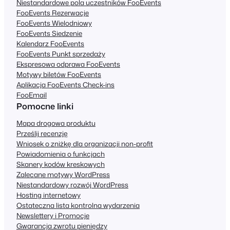
Niestandardowe pola uczestników FooEvents
FooEvents Rezerwacje
FooEvents Wielodniowy
FooEvents Siedzenie
Kalendarz FooEvents
FooEvents Punkt sprzedaży
Ekspresowa odprawa FooEvents
Motywy biletów FooEvents
Aplikacja FooEvents Check-ins
FooEmail
Pomocne linki
Mapa drogowa produktu
Prześlij recenzję
Wniosek o zniżkę dla organizacji non-profit
Powiadomienia o funkcjach
Skanery kodów kreskowych
Zalecane motywy WordPress
Niestandardowy rozwój WordPress
Hosting internetowy
Ostateczna lista kontrolna wydarzenia
Newslettery i Promocje
Gwarancja zwrotu pieniędzy