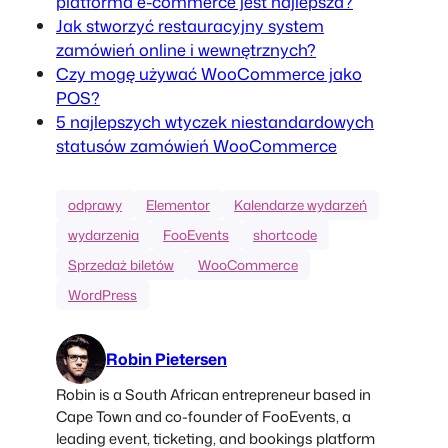
platforma e-commerce jest najlepsza?
Jak stworzyć restauracyjny system
zamówień online i wewnętrznych?
Czy mogę używać WooCommerce jako
POS?
5 najlepszych wtyczek niestandardowych
statusów zamówień WooCommerce
odprawy
Elementor
Kalendarze wydarzeń
wydarzenia
FooEvents
shortcode
Sprzedaż biletów
WooCommerce
WordPress
Robin Pietersen
Robin is a South African entrepreneur based in
Cape Town and co-founder of FooEvents, a
leading event, ticketing, and bookings platform