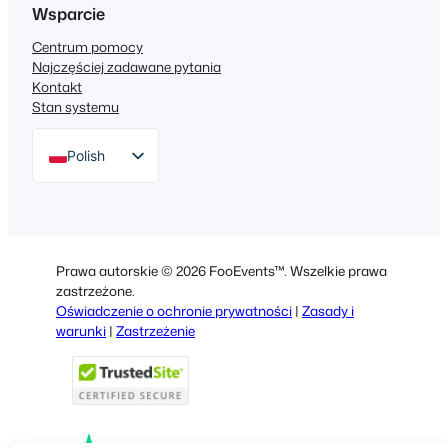
Wsparcie
Centrum pomocy
Najczęściej zadawane pytania
Kontakt
Stan systemu
Polish
English
German
Dutch
Prawa autorskie © 2026 FooEvents™. Wszelkie prawa
Spanish
zastrzeżone.
Oświadczenie o ochronie prywatności
|
Zasady i
Italian
warunki
|
Zastrzeżenie
Portuguese
French
Greek