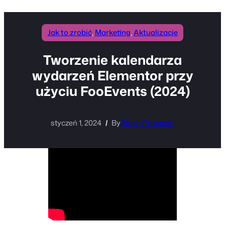
Jak to zrobić
, 
Marketing
, 
Aktualizacje
Tworzenie kalendarza
wydarzeń Elementor przy
użyciu FooEvents (2024)
styczeń 1, 2024
By
Robin Pietersen