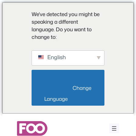
We've detected you might be
speaking a different
language. Do you want to
change to:
English
                        Change 
Language                    
Przejdź
do
treści