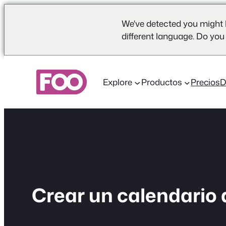
We've detected you might 
different language. Do you
Saltar
al
Explore
Productos
Precios
contenido
Crear un calendario