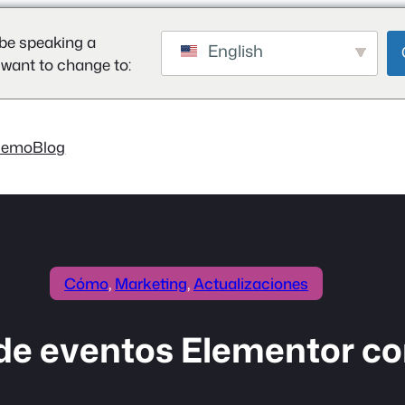
be speaking a
English
 want to change to:
Demo
Blog
Cómo
, 
Marketing
, 
Actualizaciones
 de eventos Elementor c