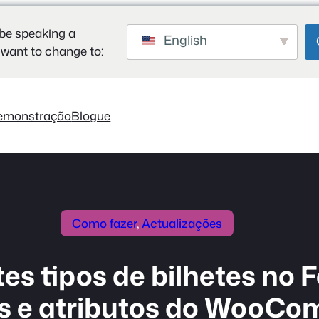
be speaking a
English
 want to change to:
emonstração
Blogue
Como fazer
, 
Actualizações
tes tipos de bilhetes no
s e atributos do WooC