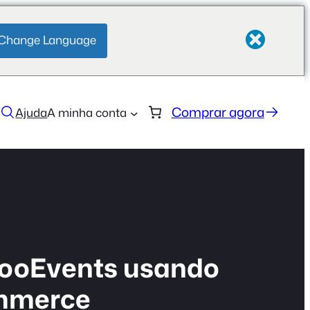
Change Language
Comprar agora
Ajuda
A minha conta
 FooEvents usando
ommerce