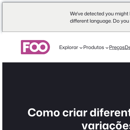
We've detected you might 
different language. Do you
Saltar
para
Explorar
Produtos
Preços
D
o
conteúdo
Como criar diferen
variaçõe