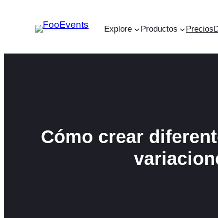
Saltar
al
Explore
Productos
Precios
contenido
Cómo crear diferent
variacio