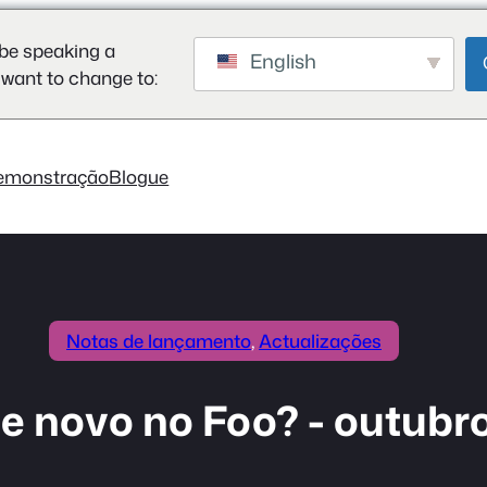
be speaking a
English
 want to change to:
emonstração
Blogue
Notas de lançamento
, 
Actualizações
e novo no Foo? - outubr