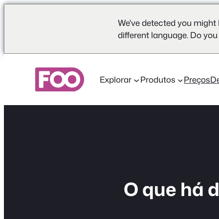
We've detected you might 
different language. Do you
Saltar
para
Explorar
Produtos
Preços
D
o
conteúdo
O que há d