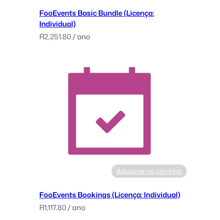
o
FooEvents Basic Bundle (Licença:
C
Individual)
o
R
2,251.80
/ ano
m
m
e
r
c
e
(
L
i
c
e
n
Adicionar ao carrinho
s
e
FooEvents Bookings (Licença: Individual)
:
R
1,117.80
/ ano
M