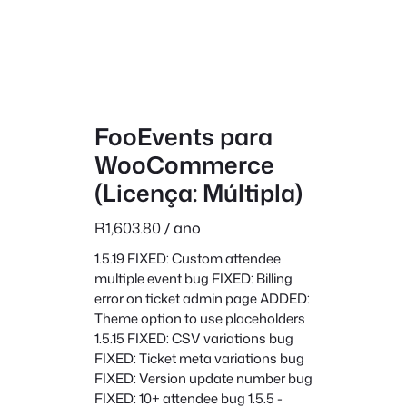
FooEvents para
WooCommerce
(Licença: Múltipla)
R
1,603.80
/ ano
1.5.19 FIXED: Custom attendee
multiple event bug FIXED: Billing
error on ticket admin page ADDED:
Theme option to use placeholders
1.5.15 FIXED: CSV variations bug
FIXED: Ticket meta variations bug
FIXED: Version update number bug
FIXED: 10+ attendee bug 1.5.5 -