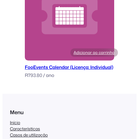
Adicionar ao carrinho
FooEvents Calendar (Licença: Individual)
R
793.80
/ ano
Menu
Início
Características
Casos de utilização