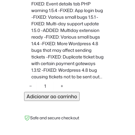
FIXED: Event details tab PHP
warning 1.5.4 -FIXED: App login bug
-FIXED: Various small bugs 1.5.1 -
FIXED: Multi-day support update
1.5.0 -ADDED: Multiday extension
ready -FIXED: Various small bugs
1.4.4 -FIXED: More Wordpress 4.8
bugs that may affect sending
tickets -FIXED: Duplicate ticket bug
with certain payment gateways
1.3.12 -FIXED: Wordpress 4.8 bug
causing tickets not to be sent out…
Q
−
+
u
Adicionar ao carrinho
a
n
t
Safe and secure checkout
i
d
a