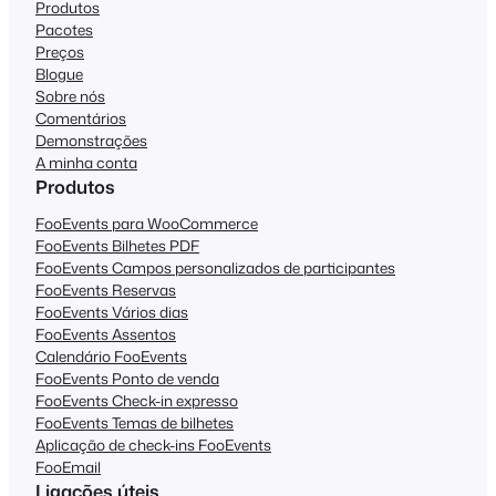
Produtos
Pacotes
Preços
Blogue
Sobre nós
Comentários
Demonstrações
A minha conta
Produtos
FooEvents para WooCommerce
FooEvents Bilhetes PDF
FooEvents Campos personalizados de participantes
FooEvents Reservas
FooEvents Vários dias
FooEvents Assentos
Calendário FooEvents
FooEvents Ponto de venda
FooEvents Check-in expresso
FooEvents Temas de bilhetes
Aplicação de check-ins FooEvents
FooEmail
Ligações úteis