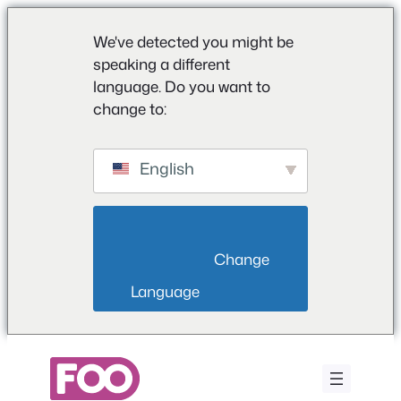
We've detected you might be
speaking a different
language. Do you want to
change to:
English
                        Change 
Language                    
Saltar
para
o