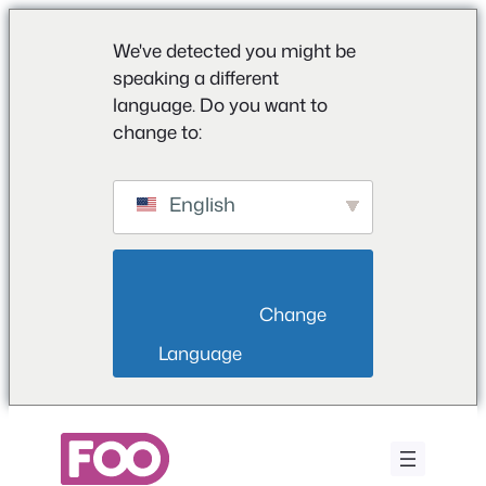
We've detected you might be
speaking a different
language. Do you want to
change to:
English
                        Change 
Language                    
Zum
Inhalt
springen