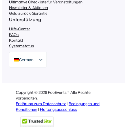
Ultimative Checkliste für Veranstaltungen
Newsletter & Aktionen
Geld-zurück-Garantie
Unterstützung
Hilfe-Center
FAQs
Kontakt
Systemstatus
German
English
Dutch
Spanish
Copyright © 2026 FooEvents™ Alle Rechte
Italian
vorbehalten.
Erklärung zum Datenschutz
|
Bedingungen und
Portuguese
Konditionen
|
Haftungsausschluss
French
Polish