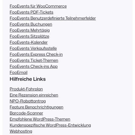
FooEvents für WooCommerce
FooEvents PDF-Tickets
FooEvents Benutzerdefinierte Teilnehmerfelder
FooEvents Buchungen
FooEvents Mehrtägig
FooEvents Sitzplätze
FooEvents-Kalender
FooEvents Verkaufsstelle
FooEvents Express Check-in
FooEvents Ticket-Themen
FooEvents Check-ins App
FooEmail
Hilfreiche Links
Produkt-Fahrplan
Eine Rezension einreichen
NPO-Rabattantrag
Feature Benachrichtigungen
Barcode-Scanner
Empfohlene WordPress-Themen
Kundenspezifische WordPress-Entwicklung
Webhosting