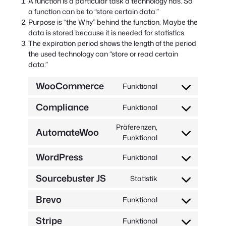
A function is a particular task a technology has. So
a function can be to “store certain data.”
Purpose is “the Why” behind the function. Maybe the
data is stored because it is needed for statistics.
The expiration period shows the length of the period
the used technology can “store or read certain
data.”
WooCommerce
Funktional
Zustimmung
zum
Compliance
Funktional
Dienst
Zustimmung
woocommerce
zur
Präferenzen,
AutomateWoo
Dienstleistungskom
Zustimmung
Funktional
zur
WordPress
Funktional
Dienstleistung
Zustimmung
automatewoo
zum
Sourcebuster JS
Statistik
Dienst
Zustimmung
wordpress
zum
Brevo
Funktional
Dienst
Zustimmung
sourcebuster-
zur
Stripe
Funktional
js
Dienstleistung
Zustimmung