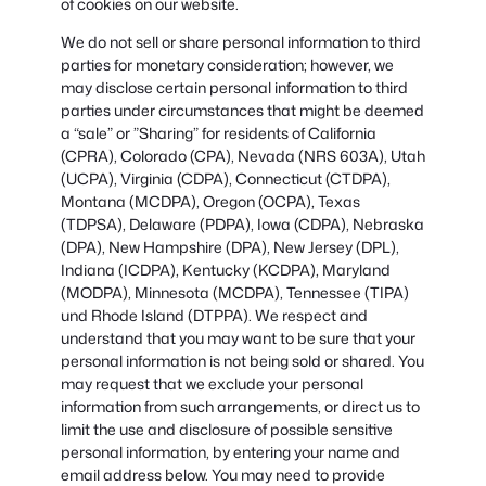
of cookies on our website.
We do not sell or share personal information to third
parties for monetary consideration; however, we
may disclose certain personal information to third
parties under circumstances that might be deemed
a “sale” or ”Sharing” for residents of California
(CPRA), Colorado (CPA), Nevada (NRS 603A), Utah
(UCPA), Virginia (CDPA), Connecticut (CTDPA),
Montana (MCDPA), Oregon (OCPA), Texas
(TDPSA), Delaware (PDPA), Iowa (CDPA), Nebraska
(DPA), New Hampshire (DPA), New Jersey (DPL),
Indiana (ICDPA), Kentucky (KCDPA), Maryland
(MODPA), Minnesota (MCDPA), Tennessee (TIPA)
und Rhode Island (DTPPA). We respect and
understand that you may want to be sure that your
personal information is not being sold or shared. You
may request that we exclude your personal
information from such arrangements, or direct us to
limit the use and disclosure of possible sensitive
personal information, by entering your name and
email address below. You may need to provide