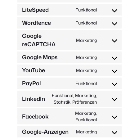
brevo
zum
LiteSpeed
Funktional
Servicestreifen
Zustimmung
zur
Wordfence
Funktional
Dienstleistung
Zustimmung
litespeed
zum
Google
Dienst
Marketing
reCAPTCHA
Zustimmung
wordfence
zum
Google Maps
Dienst
Marketing
Zustimmung
google-
zum
YouTube
recaptcha
Marketing
Dienst
Zustimmung
google-
zum
PayPal
Funktional
maps
Dienst
Zustimmung
youtube
zur
Funktional, Marketing,
LinkedIn
Dienstleistung
Zustimmung
Statistik, Präferenzen
paypal
zum
Marketing,
Dienst
Facebook
Zustimmung
Funktional
linkedin
zum
Google-Anzeigen
Marketing
Dienst
Zustimmung
facebook