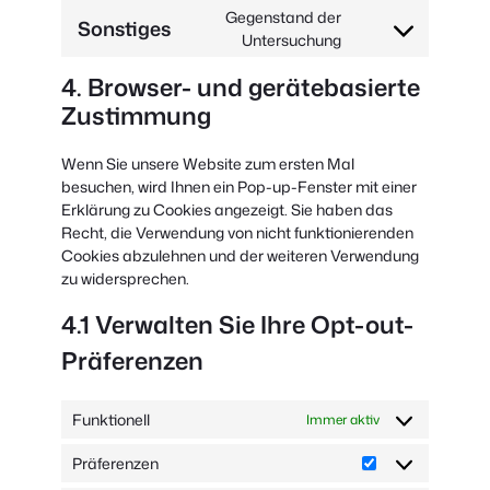
zum
Gegenstand der
Sonstiges
Dienst
Consent
Untersuchung
google-
to
ads
4. Browser- und gerätebasierte
service
#!trpst#trp-
Zustimmung
gettext-
data-
Wenn Sie unsere Website zum ersten Mal
trpgettextoriginal
besuchen, wird Ihnen ein Pop-up-Fenster mit einer
Erklärung zu Cookies angezeigt. Sie haben das
Recht, die Verwendung von nicht funktionierenden
Cookies abzulehnen und der weiteren Verwendung
zu widersprechen.
4.1 Verwalten Sie Ihre Opt-out-
Präferenzen
Funktionell
Immer aktiv
Präferenzen
Präferenzen