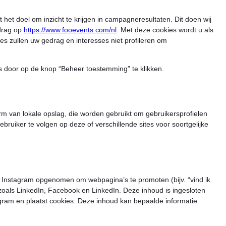
het doel om inzicht te krijgen in campagneresultaten. Dit doen wij
drag op
https://www.fooevents.com/nl
. Met deze cookies wordt u als
s zullen uw gedrag en interesses niet profileren om
 door op de knop “Beheer toestemming” te klikken.
rm van lokale opslag, die worden gebruikt om gebruikersprofielen
ruiker te volgen op deze of verschillende sites voor soortgelijke
 Instagram opgenomen om webpagina’s te promoten (bijv. “vind ik
en zoals LinkedIn, Facebook en LinkedIn. Deze inhoud is ingesloten
gram en plaatst cookies. Deze inhoud kan bepaalde informatie