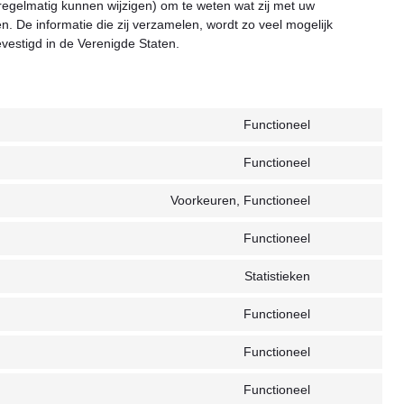
 regelmatig kunnen wijzigen) om te weten wat zij met uw
. De informatie die zij verzamelen, wordt zo veel mogelijk
vestigd in de Verenigde Staten.
Functioneel
Toestemming
voor
Functioneel
service
Toestemming
woocommerc
voor
Voorkeuren, Functioneel
service
Toestemming
complianz
voor
Functioneel
service
Toestemming
automatewoo
voor
Statistieken
service
Toestemming
wordpress
voor
Functioneel
service
Toestemming
sourcebuster-
voor
Functioneel
js
service
Toestemming
brevo
voor
Functioneel
servicestreep
Toestemming