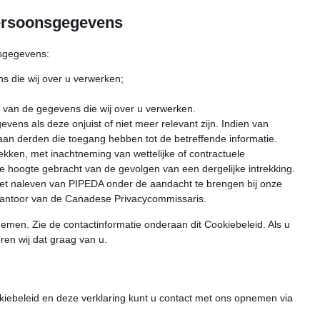
persoonsgegevens
nsgegevens:
s die wij over u verwerken;
 van de gegevens die wij over u verwerken.
vens als deze onjuist of niet meer relevant zijn. Indien van
aan derden die toegang hebben tot de betreffende informatie.
rekken, met inachtneming van wettelijke of contractuele
e hoogte gebracht van de gevolgen van een dergelijke intrekking.
iet naleven van PIPEDA onder de aandacht te brengen bij onze
et kantoor van de Canadese Privacycommissaris.
emen. Zie de contactinformatie onderaan dit Cookiebeleid. Als u
en wij dat graag van u.
kiebeleid en deze verklaring kunt u contact met ons opnemen via