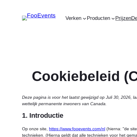
Ga
naar
Verken
Producten
Prijzen
D
de
inhoud
Cookiebeleid (
Deze pagina is voor het laatst gewijzigd op Juli 30, 2026, l
wettelijk permanente inwoners van Canada.
1. Introductie
Op onze site,
https://www.fooevents.com/nl
(hierna: "de si
technieken. (Hierna geldt dat alle technieken voor het ge