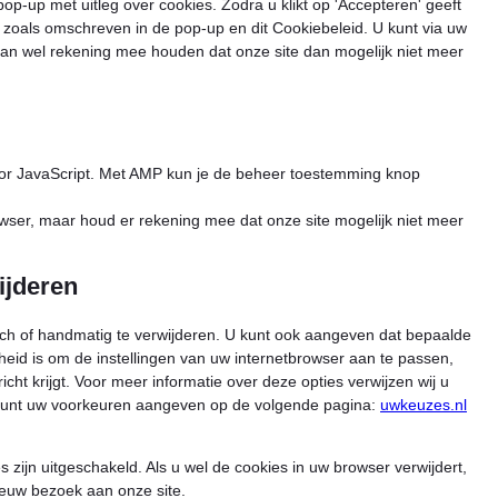
op-up met uitleg over cookies. Zodra u klikt op 'Accepteren' geeft
gettext-
 zoals omschreven in de pop-up en dit Cookiebeleid. U kunt via uw
data-
dan wel rekening mee houden dat onze site dan mogelijk niet meer
trpgettextori
oor JavaScript. Met AMP kun je de beheer toestemming knop
owser, maar houd er rekening mee dat onze site mogelijk niet meer
ijderen
ch of handmatig te verwijderen. U kunt ook aangeven dat bepaalde
eid is om de instellingen van uw internetbrowser aan te passen,
icht krijgt. Voor meer informatie over deze opties verwijzen wij u
u kunt uw voorkeuren aangeven op de volgende pagina:
uwkeuzes.nl
es zijn uitgeschakeld. Als u wel de cookies in uw browser verwijdert,
euw bezoek aan onze site.