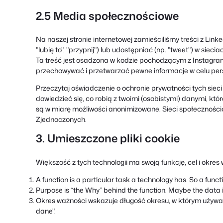
2.5 Media społecznościowe
Na naszej stronie internetowej zamieściliśmy treści z Lin
"lubię to", "przypnij") lub udostępniać (np. "tweet") w sie
Ta treść jest osadzona w kodzie pochodzącym z Instagram,
przechowywać i przetwarzać pewne informacje w celu pers
Przeczytaj oświadczenie o ochronie prywatności tych siec
dowiedzieć się, co robią z twoimi (osobistymi) danymi, k
są w miarę możliwości anonimizowane. Sieci społeczności
Zjednoczonych.
3. Umieszczone pliki cookie
Większość z tych technologii ma swoją funkcję, cel i okres
A function is a particular task a technology has. So a funct
Purpose is “the Why” behind the function. Maybe the data is
Okres ważności wskazuje długość okresu, w którym używ
dane".