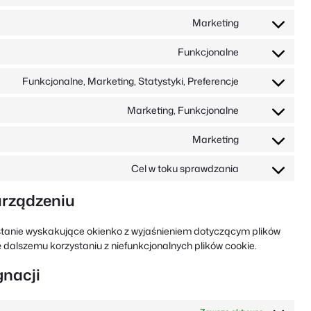
usługę
Zgoda
google-
na
Marketing
recaptcha
usługę
Zgoda
google-
na
Funkcjonalne
maps
usługę
Zgoda
youtube
na
Funkcjonalne, Marketing, Statystyki, Preferencje
usługę
Zgoda
paypal
na
Marketing, Funkcjonalne
usługę
Zgoda
linkedin
na
Marketing
usługę
Zgoda
facebook
na
Cel w toku sprawdzania
usługę
Consent
google-
to
urządzeniu
ads
service
#!trpst#trp-
zostanie wyskakujące okienko z wyjaśnieniem dotyczącym plików
gettext-
 dalszemu korzystaniu z niefunkcjonalnych plików cookie.
data-
trpgettextori
gnacji