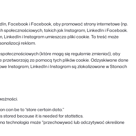
kedIn, Facebook i Facebook, aby promować strony internetowe (np.
ciach społecznościowych, takich jak Instagram, LinkedIn i Facebook.
 LinkedIn i Instagram umieszcza pliki cookie. Ta treść może
onalizacji reklam.
i społecznościowych (które mogą się regularnie zmieniać), aby
tóre przetwarzają za pomocą tych plików cookie. Odzyskiwane dane
owe Instagram, LinkedIn i Instagram są zlokalizowane w Stanach
 ważności.
ion can be to “store certain data.”
 stored because it is needed for statistics.
ana technologia może "przechowywać lub odczytywać określone