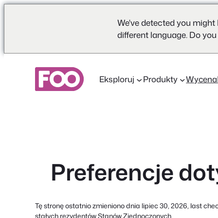
We've detected you might 
different language. Do you
Przejdź
do
Eksploruj
Produkty
Wycena
treści
Preferencje do
Tę stronę ostatnio zmieniono dnia lipiec 30, 2026, last che
stałych rezydentów Stanów Zjednoczonych.