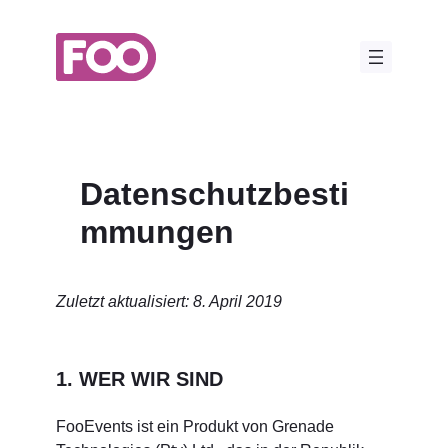
Zum
Inhalt
springen
Datenschutzbesti
mmungen
Zuletzt aktualisiert: 8. April 2019
1. WER WIR SIND
FooEvents ist ein Produkt von Grenade