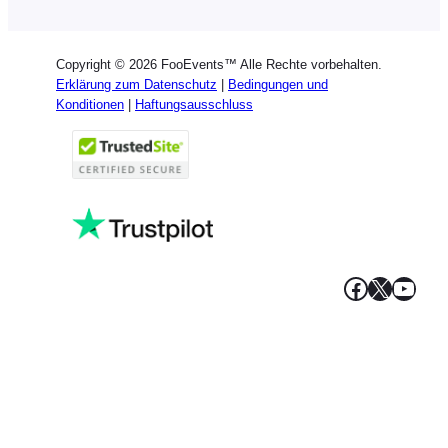
Dutch
Spanish
Copyright © 2026 FooEvents™ Alle Rechte vorbehalten.
Italian
Erklärung zum Datenschutz
|
Bedingungen und
Konditionen
|
Haftungsausschluss
Portuguese
French
Polish
Greek
Facebook
X
YouT