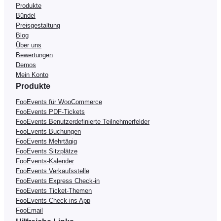
Produkte
Bündel
Preisgestaltung
Blog
Über uns
Bewertungen
Demos
Mein Konto
Produkte
FooEvents für WooCommerce
FooEvents PDF-Tickets
FooEvents Benutzerdefinierte Teilnehmerfelder
FooEvents Buchungen
FooEvents Mehrtägig
FooEvents Sitzplätze
FooEvents-Kalender
FooEvents Verkaufsstelle
FooEvents Express Check-in
FooEvents Ticket-Themen
FooEvents Check-ins App
FooEmail