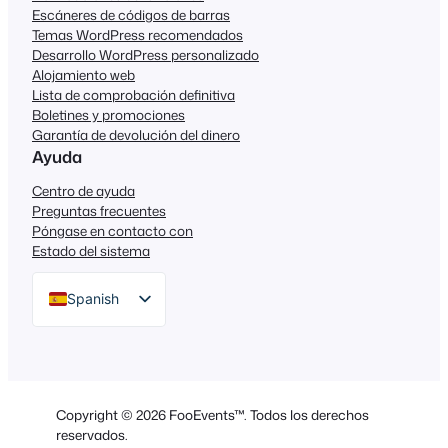
Escáneres de códigos de barras
Temas WordPress recomendados
Desarrollo WordPress personalizado
Alojamiento web
Lista de comprobación definitiva
Boletines y promociones
Garantía de devolución del dinero
Ayuda
Centro de ayuda
Preguntas frecuentes
Póngase en contacto con
Estado del sistema
Spanish
English
German
Dutch
Copyright © 2026 FooEvents™. Todos los derechos
Italian
reservados.