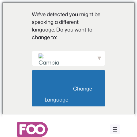
We've detected you might be
speaking a different
language. Do you want to
change to:
English
                        Change 
Language                    
Vai
al
contenuto