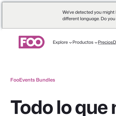
We've detected you might 
different language. Do you
Saltar
al
Explore
Productos
Precios
contenido
FooEvents Bundles
Todo lo que 