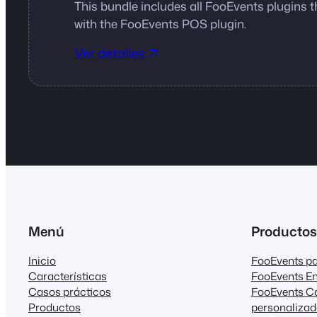
This bundle includes all FooEvents plugins t
with the FooEvents POS plugin.
Ver detalles
Menú
Productos
Inicio
FooEvents 
Características
FooEvents E
Casos prácticos
FooEvents C
Productos
personaliza