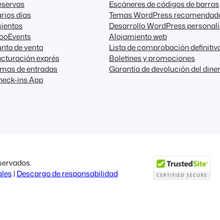
eservas
Escáneres de códigos de barras
rios días
Temas WordPress recomendad
ientos
Desarrollo WordPress personal
FooEvents
Alojamiento web
nto de venta
Lista de comprobación definitiv
cturación exprés
Boletines y promociones
emas de entradas
Garantía de devolución del dine
heck-ins App
servados.
ales
|
Descargo de responsabilidad