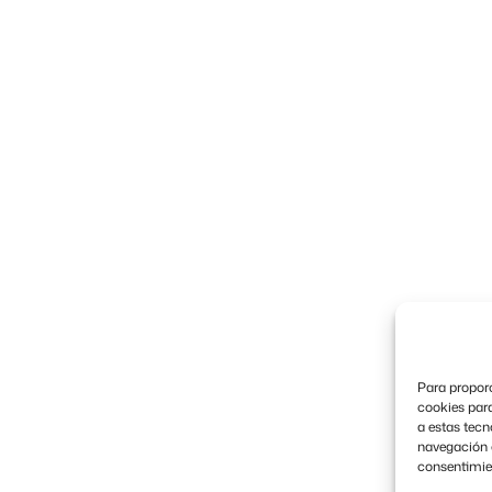
Para proporc
cookies para
a estas tec
navegación o 
consentimien