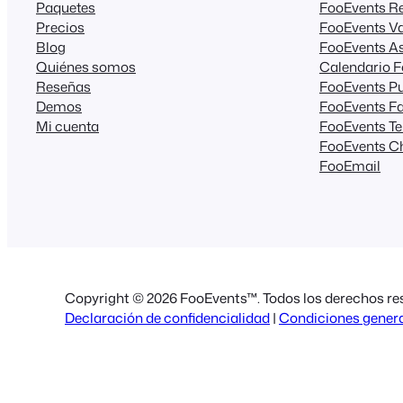
Paquetes
FooEvents R
Precios
FooEvents Va
Blog
FooEvents As
Quiénes somos
Calendario 
Reseñas
FooEvents Pu
Demos
FooEvents Fa
Mi cuenta
FooEvents T
FooEvents C
FooEmail
Copyright © 2026 FooEvents™. Todos los derechos re
Declaración de confidencialidad
|
Condiciones gener