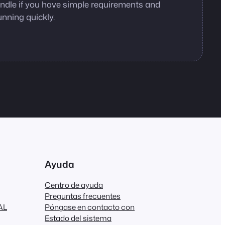
bundle if you have simple requirements and
unning quickly.
Ayuda
Centro de ayuda
Preguntas frecuentes
AL
Póngase en contacto con
Estado del sistema