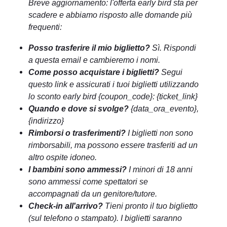
Breve aggiornamento: l'offerta early bird sta per
scadere e abbiamo risposto alle domande più
frequenti:
Posso trasferire il mio biglietto?
Sì. Rispondi
a questa email e cambieremo i nomi.
Come posso acquistare i biglietti?
Segui
questo link e assicurati i tuoi biglietti utilizzando
lo sconto early bird {coupon_code}: {ticket_link}
Quando e dove si svolge?
{data_ora_evento},
{indirizzo}
Rimborsi o trasferimenti?
I biglietti non sono
rimborsabili, ma possono essere trasferiti ad un
altro ospite idoneo.
I bambini sono ammessi?
I minori di 18 anni
sono ammessi come spettatori se
accompagnati da un genitore/tutore.
Check-in all'arrivo?
Tieni pronto il tuo biglietto
(sul telefono o stampato). I biglietti saranno