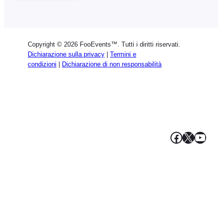
English
German
Dutch
Copyright © 2026 FooEvents™. Tutti i diritti riservati.
Spanish
Dichiarazione sulla privacy
|
Termini e
condizioni
|
Dichiarazione di non responsabilità
Portuguese
French
Polish
Greek
Facebook
X
YouT