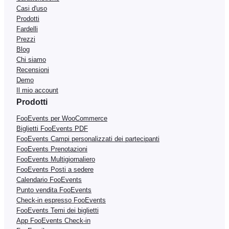
Casi d'uso
Prodotti
Fardelli
Prezzi
Blog
Chi siamo
Recensioni
Demo
Il mio account
Prodotti
FooEvents per WooCommerce
Biglietti FooEvents PDF
FooEvents Campi personalizzati dei partecipanti
FooEvents Prenotazioni
FooEvents Multigiornaliero
FooEvents Posti a sedere
Calendario FooEvents
Punto vendita FooEvents
Check-in espresso FooEvents
FooEvents Temi dei biglietti
App FooEvents Check-in