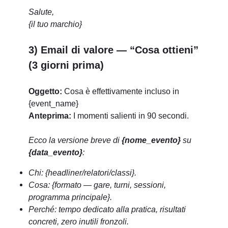
Salute,
{il tuo marchio}
3) Email di valore — “Cosa ottieni”
(3 giorni prima)
Oggetto:
Cosa è effettivamente incluso in
{event_name}
Anteprima:
I momenti salienti in 90 secondi.
Ecco la versione breve di
{nome_evento}
su
{data_evento}
:
Chi: {headliner/relatori/classi}.
Cosa: {formato — gare, turni, sessioni,
programma principale}.
Perché: tempo dedicato alla pratica, risultati
concreti, zero inutili fronzoli.