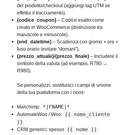
del prodotto/checkout (aggiungi tag UTM se
effettui il tracciamento).
{codice_coupon}
– Codice esatto come
creato in WooCommerce (distinzione tra
maiuscole e minuscole).
{end_datetime}
– Scadenza con giorno + ora +
fuso orario (evitare “domani”).
{prezzo_attuale}/{prezzo_finale}
– Includere il
simbolo della valuta (ad esempio, R780 →
R980).
Se personalizzi, sostituisci i campi di unione
della tua piattaforma con i nomi:
Mailchimp:
*|FNAME|*
AutomateWoo / Woo:
{{ nome_cliente
}}
CRM generici: spesso
{{ nome }}