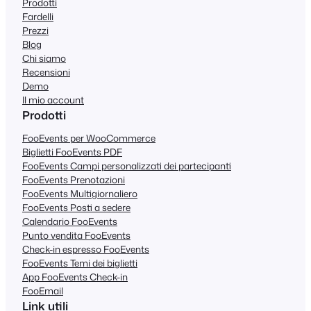
Prodotti
Fardelli
Prezzi
Blog
Chi siamo
Recensioni
Demo
Il mio account
Prodotti
FooEvents per WooCommerce
Biglietti FooEvents PDF
FooEvents Campi personalizzati dei partecipanti
FooEvents Prenotazioni
FooEvents Multigiornaliero
FooEvents Posti a sedere
Calendario FooEvents
Punto vendita FooEvents
Check-in espresso FooEvents
FooEvents Temi dei biglietti
App FooEvents Check-in
FooEmail
Link utili