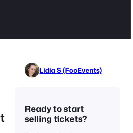
Lidia S (FooEvents)
Ready to start
t
selling tickets?