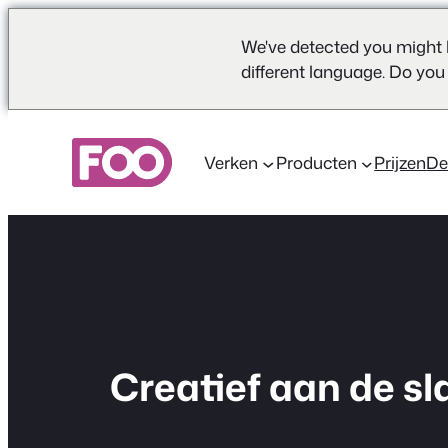
We've detected you might 
different language. Do you
Ga
naar
Verken
Producten
Prijzen
D
de
inhoud
Creatief aan de sl