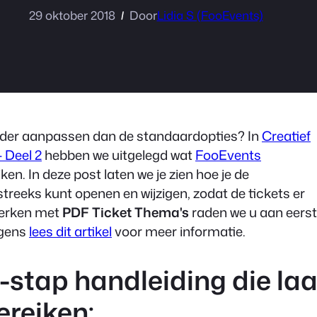
29 oktober 2018
Door
Lidia S (FooEvents)
verder aanpassen dan de standaardopties? In
Creatief
 Deel 2
hebben we uitgelegd wat
FooEvents
ken. In deze post laten we je zien hoe je de
reeks kunt openen en wijzigen, zodat de tickets er
n werken met
PDF Ticket Thema's
raden we u aan eerst
lgens
lees dit artikel
voor meer informatie.
-stap handleiding die laa
ereiken: