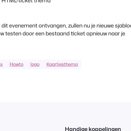
st "HTML-ticket thema
r dit evenement ontvangen, zullen nu je nieuwe sjabl
uw testen door een bestaand ticket opnieuw naar je
ts
Howto
logo
Kaartjesthema
n
Handige koppelingen