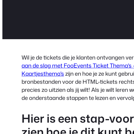
Wil je de tickets die je klanten ontvangen 
aan de slag met FooEvents Ticket Thema's -
Kaartjesthema's
zijn en hoe je ze kunt gebrui
bronbestanden voor de HTML-tickets rechtst
precies zo uitzien als jij wilt! Als je wilt lere
de onderstaande stappen te lezen en vervo
Hier is een stap-voor
zien hoe je dit kunt b