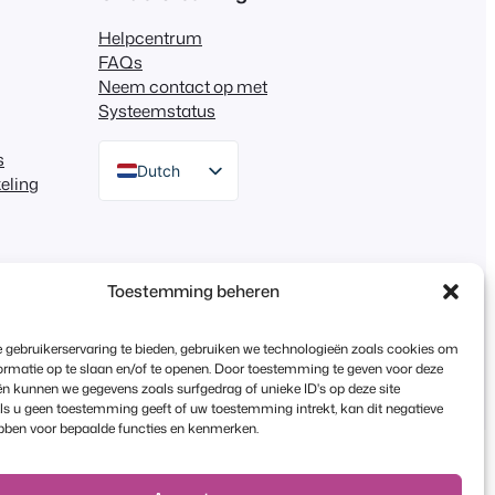
Helpcentrum
FAQs
Neem contact op met
Systeemstatus
s
Dutch
eling
English
German
Spanish
Toestemming beheren
Italian
 gebruikerservaring te bieden, gebruiken we technologieën zoals cookies om
Portuguese
rmatie op te slaan en/of te openen. Door toestemming te geven voor deze
n kunnen we gegevens zoals surfgedrag of unieke ID's op deze site
French
ls u geen toestemming geeft of uw toestemming intrekt, kan dit negatieve
Polish
bben voor bepaalde functies en kenmerken.
Greek