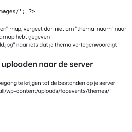
mages/'; ?>
gen"
map, vergeet dan niet om
"thema_naam"
naar
emamap hebt gegeven
d.jpg"
naar iets dat je thema vertegenwoordigt
 uploaden naar de server
toegang te krijgen tot de bestanden op je server
all/wp-content/uploads/fooevents/themes/
”