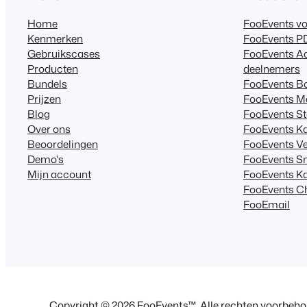
Home
FooEvents 
Kenmerken
FooEvents PD
Gebruikscases
FooEvents Aa
Producten
deelnemers
Bundels
FooEvents B
Prijzen
FooEvents M
Blog
FooEvents St
Over ons
FooEvents K
Beoordelingen
FooEvents V
Demo's
FooEvents Sn
Mijn account
FooEvents Ka
FooEvents C
FooEmail
Copyright © 2026 FooEvents™. Alle rechten voorbeho