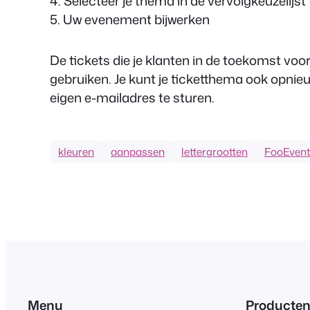
4. Selecteer je thema in de vervolgkeuzelij
5. Uw evenement bijwerken
De tickets die je klanten in de toekomst voo
gebruiken. Je kunt je ticketthema ook opnie
eigen e-mailadres te sturen.
kleuren
aanpassen
lettergrootten
FooEven
Menu
Producte