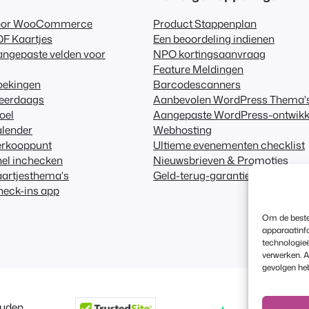
voor WooCommerce
Product Stappenplan
F Kaartjes
Een beoordeling indienen
ngepaste velden voor
NPO kortingsaanvraag
Feature Meldingen
oekingen
Barcodescanners
eerdaags
Aanbevolen WordPress Thema'
oel
Aangepaste WordPress-ontwikk
alender
Webhosting
erkooppunt
Ultieme evenementen checklist
el inchecken
Nieuwsbrieven & Promoties
artjesthema's
Geld-terug-garantie
heck-ins app
Om de beste
apparaatinfo
technologieë
verwerken. A
gevolgen he
uden.