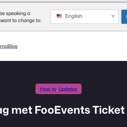
be speaking a
English
 want to change to:
emo
Blog
How-to
, 
Updates
ag met FooEvents Ticket