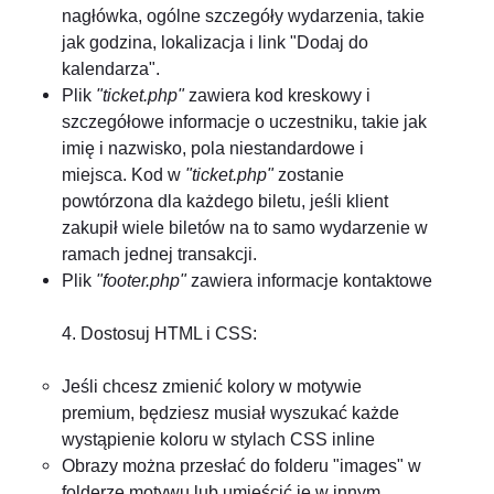
nagłówka, ogólne szczegóły wydarzenia, takie
jak godzina, lokalizacja i link "Dodaj do
kalendarza".
Plik
"ticket.php"
zawiera kod kreskowy i
szczegółowe informacje o uczestniku, takie jak
imię i nazwisko, pola niestandardowe i
miejsca. Kod w
"ticket.php"
zostanie
powtórzona dla każdego biletu, jeśli klient
zakupił wiele biletów na to samo wydarzenie w
ramach jednej transakcji.
Plik
"footer.php"
zawiera informacje kontaktowe
4. Dostosuj HTML i CSS:
Jeśli chcesz zmienić kolory w motywie
premium, będziesz musiał wyszukać każde
wystąpienie koloru w stylach CSS inline
Obrazy można przesłać do folderu "images" w
folderze motywu lub umieścić je w innym