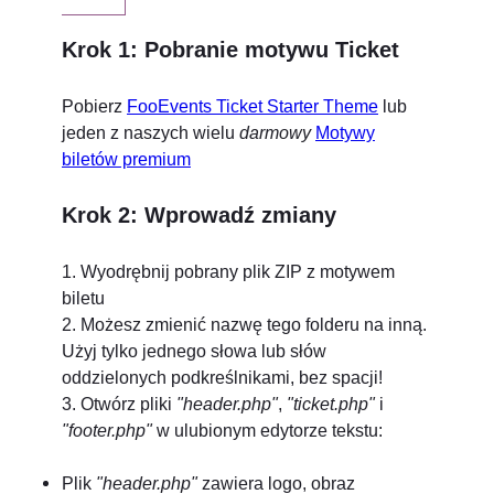
Krok 1: Pobranie motywu Ticket
Pobierz
FooEvents Ticket Starter Theme
lub
jeden z naszych wielu
darmowy
Motywy
biletów premium
Krok 2: Wprowadź zmiany
1. Wyodrębnij pobrany plik ZIP z motywem
biletu
2. Możesz zmienić nazwę tego folderu na inną.
Użyj tylko jednego słowa lub słów
oddzielonych podkreślnikami, bez spacji!
3. Otwórz pliki
"header.php"
,
"ticket.php"
i
"footer.php"
w ulubionym edytorze tekstu:
Plik
"header.php"
zawiera logo, obraz