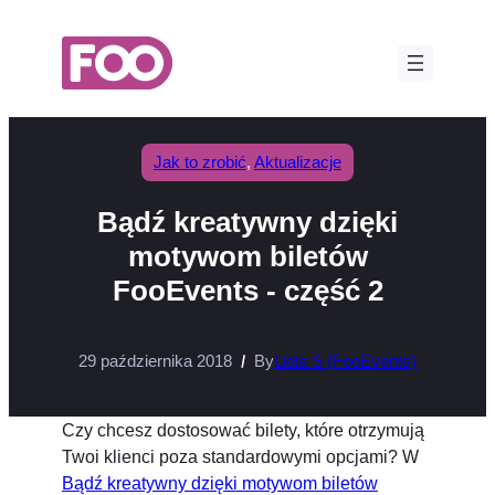
Przejdź
do
treści
Jak to zrobić
, 
Aktualizacje
Bądź kreatywny dzięki
motywom biletów
FooEvents - część 2
29 października 2018
By
Lidia S (FooEvents)
Czy chcesz dostosować bilety, które otrzymują
Twoi klienci poza standardowymi opcjami? W
Bądź kreatywny dzięki motywom biletów