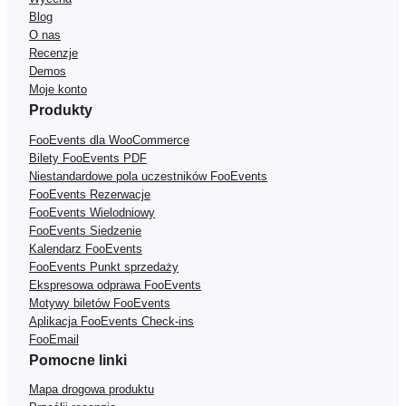
Blog
O nas
Recenzje
Demos
Moje konto
Produkty
FooEvents dla WooCommerce
Bilety FooEvents PDF
Niestandardowe pola uczestników FooEvents
FooEvents Rezerwacje
FooEvents Wielodniowy
FooEvents Siedzenie
Kalendarz FooEvents
FooEvents Punkt sprzedaży
Ekspresowa odprawa FooEvents
Motywy biletów FooEvents
Aplikacja FooEvents Check-ins
FooEmail
Pomocne linki
Mapa drogowa produktu