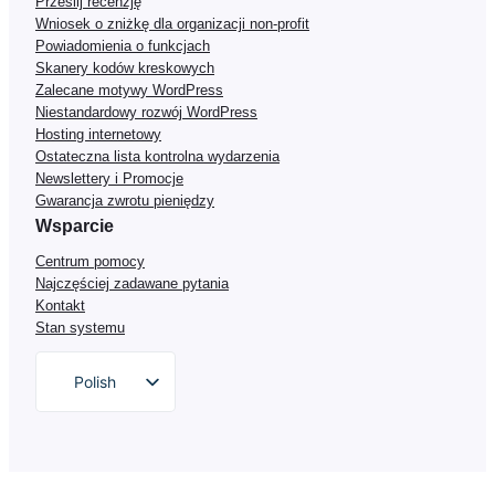
Prześlij recenzję
Wniosek o zniżkę dla organizacji non-profit
Powiadomienia o funkcjach
Skanery kodów kreskowych
Zalecane motywy WordPress
Niestandardowy rozwój WordPress
Hosting internetowy
Ostateczna lista kontrolna wydarzenia
Newslettery i Promocje
Gwarancja zwrotu pieniędzy
Wsparcie
Centrum pomocy
Najczęściej zadawane pytania
Kontakt
Stan systemu
Polish
English
German
Dutch