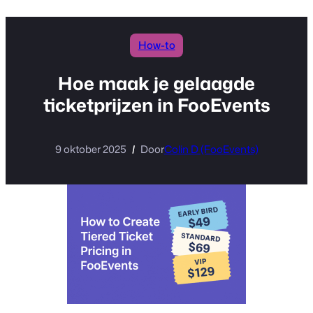
inhoud
How-to
Hoe maak je gelaagde
ticketprijzen in FooEvents
9 oktober 2025
Door
Colin D (FooEvents)