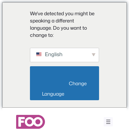
We've detected you might be
speaking a different
language. Do you want to
change to:
English
                        Change 
Language                    
Ga
naar
de