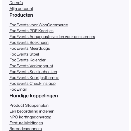
Demo's
Mijn account
Producten
FooEvents voor WooCommerce
FooEvents PDF Kaartjes
FooEvents Aangepaste velden voor deelnemers
FooEvents Boekingen
FooEvents Meerdaags
FooEvents Stoel
FooEvents Kalender
FooEvents Verkooppunt
FooEvents Snel inchecken
FooEvents Kaartjesthema's
FooEvents Check-ins app
FooEmail
Handige koppelingen
Product Stappenplan
Een beoordeling indienen
NPO kortingsaanvraag
Feature Meldingen
Barcodescanners