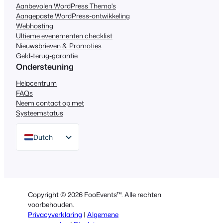
Aanbevolen WordPress Thema's
Aangepaste WordPress-ontwikkeling
Webhosting
Ultieme evenementen checklist
Nieuwsbrieven & Promoties
Geld-terug-garantie
Ondersteuning
Helpcentrum
FAQs
Neem contact op met
Systeemstatus
Dutch
English
German
Spanish
Copyright © 2026 FooEvents™. Alle rechten
Italian
voorbehouden.
Privacyverklaring
|
Algemene
Portuguese