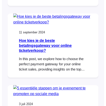
een impuls geeft, zonder iedereen te leren
wachten op een verkoop. Hieronder vind je
een praktisch dag-voor-dagplan dat je in je
agenda kunt zetten, plus kant-en-klare e-
mailontwerpen. Werkt uitstekend met
WooCommerce en FooEvents (voorraad
11 september 2024
Hoe kies je de beste
betalingsgateway voor online
ticketverkoop?
In this post, we explore how to choose the
perfect payment gateway for your online
ticket sales, providing insights on the top
factors to consider and how FooEvents and
WooCommerce can give you the flexibility
and control you need for seamless
transactions. When it comes to selling
tickets for your events, the ability to
accept…
3 juli 2024