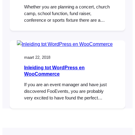
Whether you are planning a concert, church
camp, school function, fund raiser,
conference or sports fixture there are a
number of common tasks that need to be
taken care of in order for the event to be a
success. It can be hard to identify all these
actives, so in order to help you out,…
maart 22, 2018
Inleiding tot WordPress en
WooCommerce
If you are an event manager and have just
discovered FooEvents, you are probably
very excited to have found the perfect
solution to selling tickets online. You might,
however, be new to WordPress and
WooCommerce and find the whole mix of
software a bit intimidating. Fear not, we
have written a short guide that will…