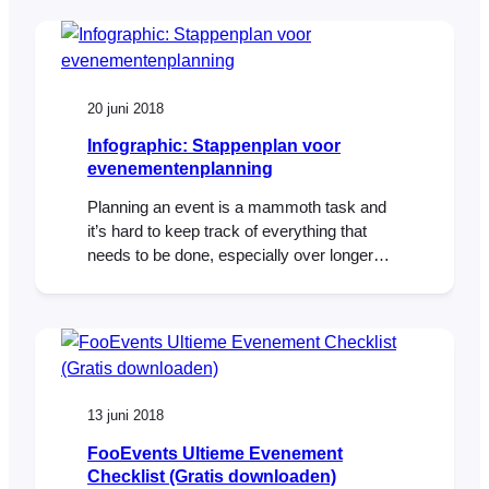
in een afname van 11% in paginaweergaves
en een afname van 7% in conversies.
Pagina snelheid is ook een belangrijke
ranking factor
20 juni 2018
Infographic: Stappenplan voor
evenementenplanning
Planning an event is a mammoth task and
it’s hard to keep track of everything that
needs to be done, especially over longer
periods of time. To make life a bit easier,
we’ve designed a basic event planning
roadmap that you can print out and mount
on your wall. While it does not cover
every…
13 juni 2018
FooEvents Ultieme Evenement
Checklist (Gratis downloaden)