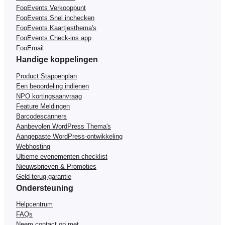
FooEvents Verkooppunt
FooEvents Snel inchecken
FooEvents Kaartjesthema's
FooEvents Check-ins app
FooEmail
Handige koppelingen
Product Stappenplan
Een beoordeling indienen
NPO kortingsaanvraag
Feature Meldingen
Barcodescanners
Aanbevolen WordPress Thema's
Aangepaste WordPress-ontwikkeling
Webhosting
Ultieme evenementen checklist
Nieuwsbrieven & Promoties
Geld-terug-garantie
Ondersteuning
Helpcentrum
FAQs
Neem contact op met