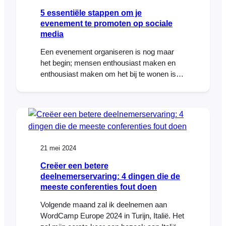
5 essentiële stappen om je
evenement te promoten op sociale
media
Een evenement organiseren is nog maar
het begin; mensen enthousiast maken en
enthousiast maken om het bij te wonen is
waar de magie gebeurt. Social media is je
beste vriend om je evenement te promoten
door buzz en anticipatie te creëren. Hier is
een stap-voor-stap handleiding om je te
helpen een hype te creëren voor je volgende
evenement op sociale media.
21 mei 2024
Creëer een betere
deelnemerservaring: 4 dingen die de
meeste conferenties fout doen
Volgende maand zal ik deelnemen aan
WordCamp Europe 2024 in Turijn, Italië. Het