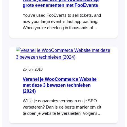
grote evenementen met FooEvents
You’ve used FooEvents to sell tickets, and
now your large event is fast approaching.
When you’re checking in thousands of
attendees at an event, every second
counts. Even if you have less than 1,000
attendees, a delay of a single second for
each check-in amounts to over 16 minutes
of lost time. In this post…
26 juni 2018
Versnel je WooCommerce Website
met deze 3 bewezen technieken
(2024)
Wil je je conversies verhogen en je SEO
verbeteren? Dan is de beste manier om dit
te doen je website te versnellen! Volgens
skilled.co kan een vertraging van 1 seconde
in de laadsnelheid van een pagina resulteren