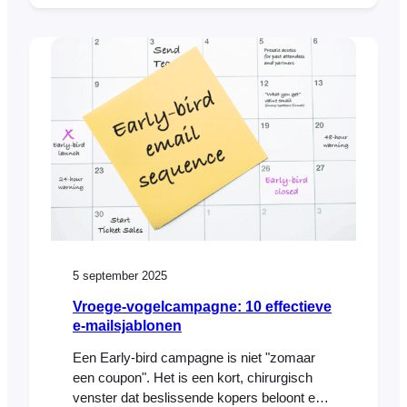
de “ik beslis later” mentaliteit die nooit echt
is weggeweest. Het goede nieuws: mensen
willen nog steeds komen opdagen. Ze willen
ervaringen die ze kunnen voelen - muziek,
gemeenschap, leren, feest,
5 september 2025
Vroege-vogelcampagne: 10 effectieve
e-mailsjablonen
Een Early-bird campagne is niet "zomaar
een coupon". Het is een kort, chirurgisch
venster dat beslissende kopers beloont en