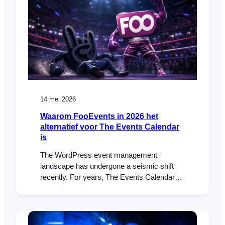
14 mei 2026
Waarom FooEvents in 2026 het
alternatief voor The Events Calendar
is
The WordPress event management
landscape has undergone a seismic shift
recently. For years, The Events Calendar
was the default choice for many. But lately,
the community has been buzzing with a
different kind of energy—and it’s not the
good kind. If you’ve been feeling the