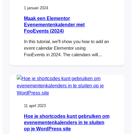
meestal resulteert in meer verkoop. Volgens
1 januari 2024
onderzoek van Pingdom, [...]
Maak een Elementor
Evenementenkalender met
FooEvents (2024)
In this tutorial, we’ll show you how to add an
event calendar Elementor using
FooEvents in 2024. The calendars will
display multiple events that are displayed in
various tabs using different display modes.
Step 1: Install Elementor and FooEvents
Calendar plugins First you will need to make
sure that you have the Elementor plugin
installed. It…
11 april 2023
Hoe je shortcodes kunt gebruiken om
evenementenkalenders in te sluiten
op je WordPress site