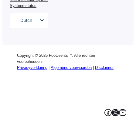
Systeemstatus
Dutch
English
German
Spanish
Copyright © 2026 FooEvents™. Alle rechten
Italian
voorbehouden.
Privacyverklaring
|
Algemene voorwaarden
|
Disclaimer
Portuguese
French
Polish
Greek
Facebook
X
YouT