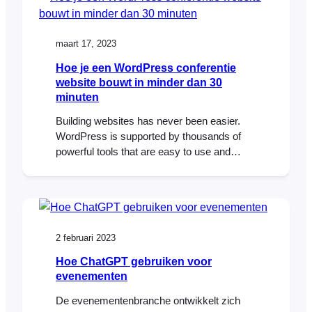
event. In this post, we’ll guide you through…
maart 17, 2023
Hoe je een WordPress conferentie
website bouwt in minder dan 30
minuten
Building websites has never been easier.
WordPress is supported by thousands of
powerful tools that are easy to use and
make it possible to build professional
websites in record time. To help illustrate
this, I challenged myself to build a
sophisticated WordPress conference
website in under 30 minutes. The Brief The
2 februari 2023
30-Minute Challenge Given the…
Hoe ChatGPT gebruiken voor
evenementen
De evenementenbranche ontwikkelt zich