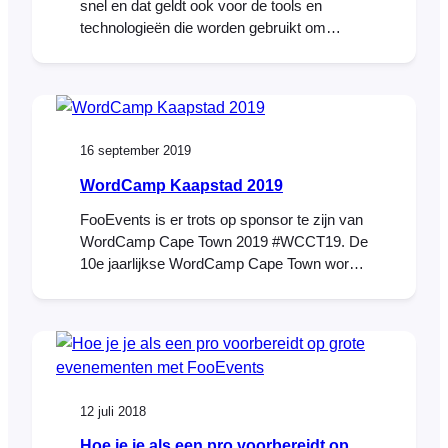
snel en dat geldt ook voor de tools en
technologieën die worden gebruikt om
succesvolle evenementen te plannen en uit
te voeren. Met de komst van geavanceerde
kunstmatige intelligentie (AI) hebben
eventmanagers nu een waardevol
hulpmiddel tot hun beschikking om hun
16 september 2019
activiteiten te stroomlijnen en de ervaring
van hun gasten te verbeteren. Eén zo'n
WordCamp Kaapstad 2019
hulpmiddel is ChatGPT, een OpenAI-
FooEvents is er trots op sponsor te zijn van
gebaseerde taal
WordCamp Cape Town 2019 #WCCT19. De
10e jaarlijkse WordCamp Cape Town wordt
gehouden op 26 en 27 september 2019 in
het Lagoon Beach Hotel in Milnerton,
Kaapstad. Koop nu je tickets en krijg
toegang tot het tweedaagse evenement
inclusief toegang
12 juli 2018
Hoe je je als een pro voorbereidt op