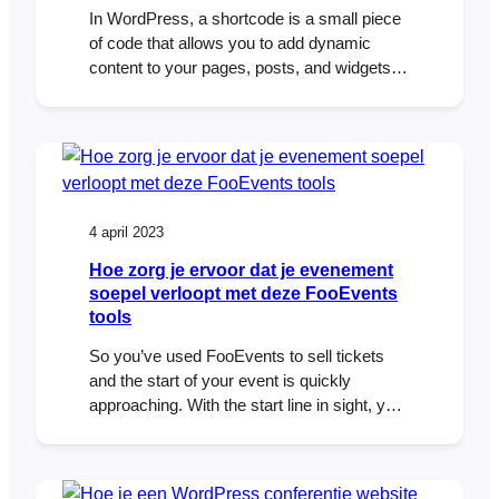
In WordPress, a shortcode is a small piece
of code that allows you to add dynamic
content to your pages, posts, and widgets.
Shortcodes are represented by square
brackets [ ] and are used to embed various
types of content such as images, audio,
video, forms, and more. If you’re using
FooEvents to manage your…
4 april 2023
Hoe zorg je ervoor dat je evenement
soepel verloopt met deze FooEvents
tools
So you’ve used FooEvents to sell tickets
and the start of your event is quickly
approaching. With the start line in sight, you
will need to make sure that you are ready to
provide your attendees with a smooth and
seamless experience on the day of the