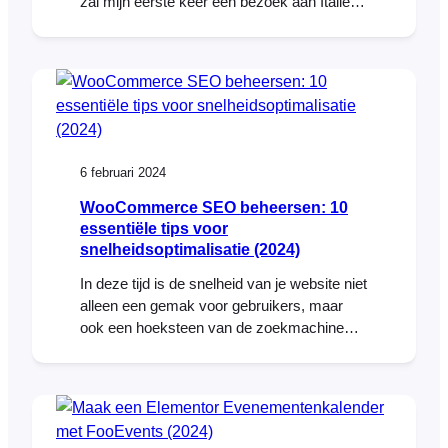
zal mijn eerste keer een bezoek aan Italië
en ik kan niet wachten om de
bezienswaardigheden te zien, bijpraten met
oude WordPress vrienden en meer mensen
te ontmoeten van deze prachtige
WordPress en WooCommerce
gemeenschap. Terwijl WCEU is een
uitzonderlijk goed gerund evenement, het
6 februari 2024
heeft me [...]
WooCommerce SEO beheersen: 10
essentiële tips voor
snelheidsoptimalisatie (2024)
In deze tijd is de snelheid van je website niet
alleen een gemak voor gebruikers, maar
ook een hoeksteen van de zoekmachine
optimalisatie (SEO) en conversie
optimalisatie (CRO) van je site.
WooCommerce SEO is een bijzonder
belangrijk aspect van het runnen van een e-
commerce website, omdat meer verkeer