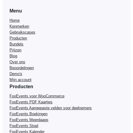
Menu
Home
Kenmerken
Gebruikscases
Producten
Bundels
Prijzen
Blog
Over ons
Beoordelingen
Demo's
Mijn account
Producten
FooEvents voor WooCommerce
FooEvents PDF Kaartjes
FooEvents Aangepaste velden voor deelnemers
FooEvents Boekingen
FooEvents Meerdaags
FooEvents Stoel
FooEvents Kalender