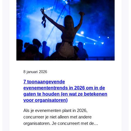
“corporate chill” from your current plugin
provider, you aren’t alone….
8 januari 2026
7 toonaangevende
evenemententrends in 2026 om in de
gaten te houden (en wat ze betekenen
voor organisatoren)
Als je evenementen plant in 2026,
concurreer je niet alleen met andere
organisatoren. Je concurreert met de
agenda's, budgetten, aandachtsspanne en