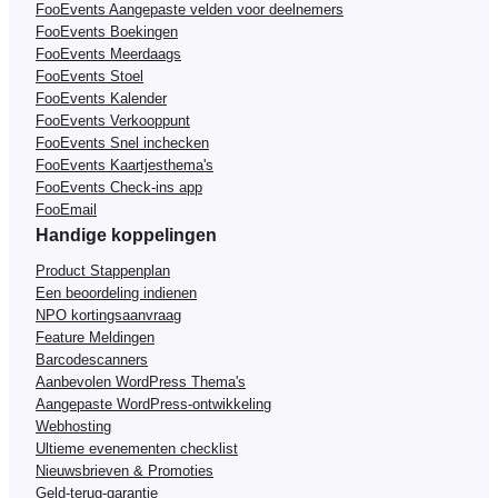
FooEvents Aangepaste velden voor deelnemers
FooEvents Boekingen
FooEvents Meerdaags
FooEvents Stoel
FooEvents Kalender
FooEvents Verkooppunt
FooEvents Snel inchecken
FooEvents Kaartjesthema's
FooEvents Check-ins app
FooEmail
Handige koppelingen
Product Stappenplan
Een beoordeling indienen
NPO kortingsaanvraag
Feature Meldingen
Barcodescanners
Aanbevolen WordPress Thema's
Aangepaste WordPress-ontwikkeling
Webhosting
Ultieme evenementen checklist
Nieuwsbrieven & Promoties
Geld-terug-garantie