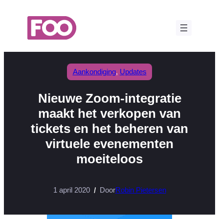
Ga
naar
de
inhoud
Aankondiging
, 
Updates
Nieuwe Zoom-integratie
maakt het verkopen van
tickets en het beheren van
virtuele evenementen
moeiteloos
1 april 2020
Door
Robin Pietersen