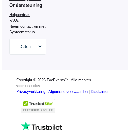
Ondersteuning
Helpcentrum
FAQs
Neem contact op met
Systeemstatus
Dutch
English
German
Spanish
Copyright © 2026 FooEvents™. Alle rechten
Italian
voorbehouden.
Privacyverklaring
|
Algemene voorwaarden
|
Disclaimer
Portuguese
French
Polish
Greek