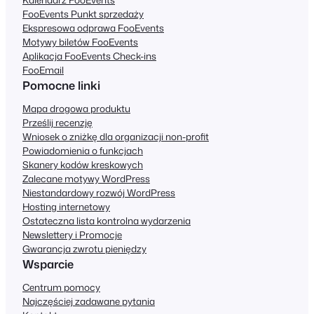
FooEvents Punkt sprzedaży
Ekspresowa odprawa FooEvents
Motywy biletów FooEvents
Aplikacja FooEvents Check-ins
FooEmail
Pomocne linki
Mapa drogowa produktu
Prześlij recenzję
Wniosek o zniżkę dla organizacji non-profit
Powiadomienia o funkcjach
Skanery kodów kreskowych
Zalecane motywy WordPress
Niestandardowy rozwój WordPress
Hosting internetowy
Ostateczna lista kontrolna wydarzenia
Newslettery i Promocje
Gwarancja zwrotu pieniędzy
Wsparcie
Centrum pomocy
Najczęściej zadawane pytania