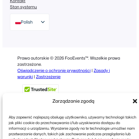
Kontakt
Stan systemu
Polish
English
German
Dutch
Prawa autorskie © 2026 FooEvents™. Wszelkie prawa
Spanish
zastrzeżone.
Oświadczenie o ochronie prywatności
|
Zasady i
Italian
warunki
|
Zastrzeżenie
Portuguese
French
Zarządzanie zgodą
Greek
Aby zapewnić najlepszą obsługę użytkownika, używamy technologii takich
jak pliki cookie do przechowywania i/lub uzyskiwania dostępu do
informacji o urządzeniu. Wyrażenie zgody na te technologie umożliwi nam
Faceboo
X
YouT
przetwarzanie danych, takich jak zachowanie podczas przeglądania lub