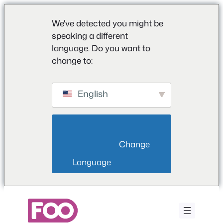
We've detected you might be
speaking a different
language. Do you want to
change to:
English
                        Change 
Language                    
Przejdź
do
treści