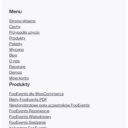
Menu
Strona główna
Cechy
Przypadki użycia
Produkty
Pakiety
Wycena
Blog
O nas
Recenzje
Demos
Moje konto
Produkty
FooEvents dla WooCommerce
Bilety FooEvents PDF
Niestandardowe pola uczestników FooEvents
FooEvents Rezerwacje
FooEvents Wielodniowy
FooEvents Siedzenie
Kalendarz FooEvents