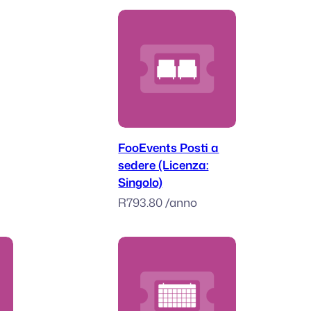
rello
Aggiungi al carrello
FooEvents Posti a
sedere (Licenza:
Singolo)
R
793.80
/anno