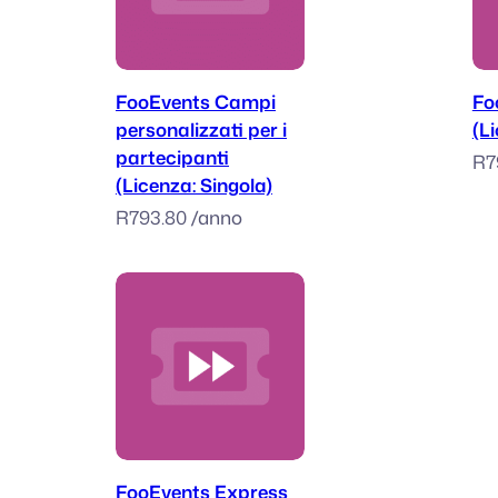
Aggiungi al carrello
FooEvents Campi
Fo
personalizzati per i
(L
partecipanti
R
7
(Licenza: Singola)
R
793.80
/anno
Aggiungi al carrello
FooEvents Express