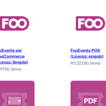
Aggiungi al carrello
Aggiungi al car
oEvents per
FooEvents POS
oCommerce
(Licenza: singola)
icenza: Singola)
R
3,223.80
/anno
,117.80
/anno