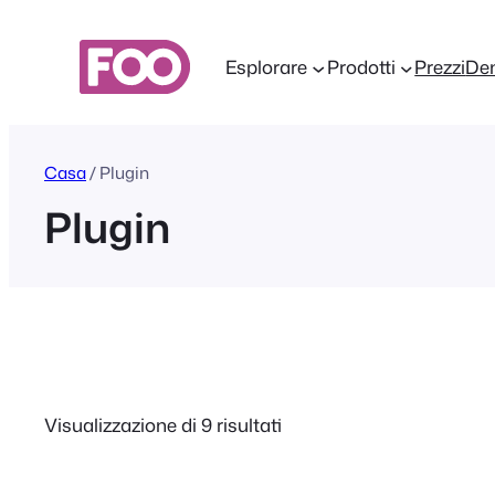
Vai
al
Esplorare
Prodotti
Prezzi
De
contenuto
Casa
/ Plugin
Plugin
Visualizzazione di 9 risultati