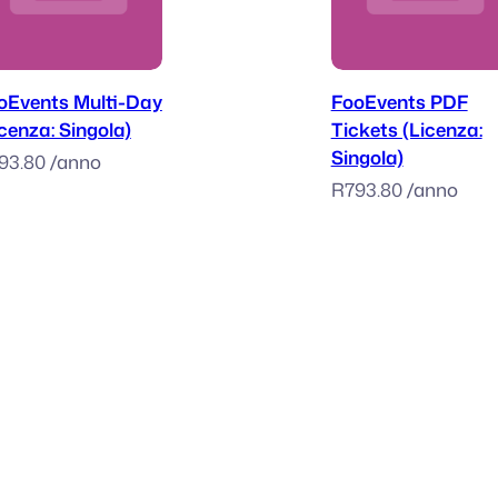
Aggiungi al carrello
Aggiungi al car
oEvents Multi-Day
FooEvents PDF
icenza: Singola)
Tickets (Licenza:
Singola)
93.80
/anno
R
793.80
/anno