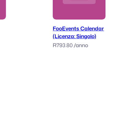
rello
Aggiungi al carrello
FooEvents Calendar
(Licenza: Singolo)
R
793.80
/anno