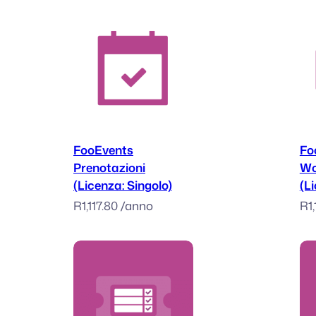
Aggiungi al carrello
FooEvents
Fo
Prenotazioni
Wo
(Licenza: Singolo)
(L
R
1,117.80
/anno
R
1