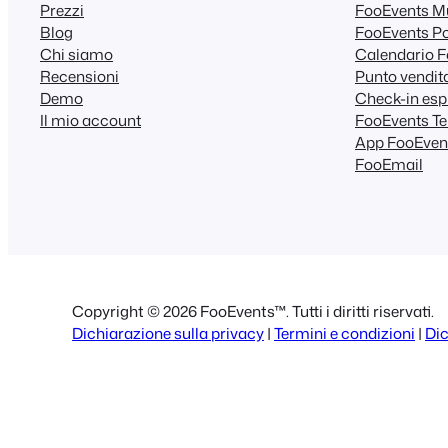
Prezzi
FooEvents Mu
Blog
FooEvents Po
Chi siamo
Calendario 
Recensioni
Punto vendit
Demo
Check-in esp
Il mio account
FooEvents Tem
App FooEven
FooEmail
Copyright © 2026 FooEvents™. Tutti i diritti riservati.
Dichiarazione sulla privacy
|
Termini e condizioni
|
Dic