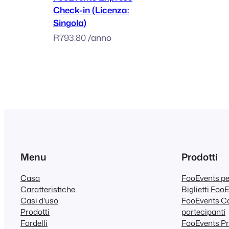
Check-in (Licenza:
Singola)
R
793.80
/anno
Menu
Prodotti
Casa
FooEvents 
Caratteristiche
Biglietti Foo
Casi d'uso
FooEvents Ca
Prodotti
partecipanti
Fardelli
FooEvents Pr