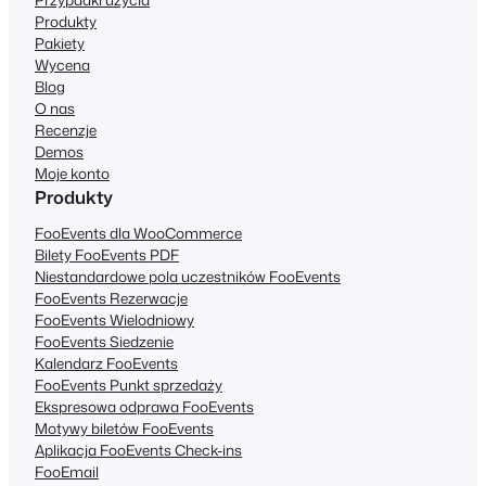
Produkty
Pakiety
Wycena
Blog
O nas
Recenzje
Demos
Moje konto
Produkty
FooEvents dla WooCommerce
Bilety FooEvents PDF
Niestandardowe pola uczestników FooEvents
FooEvents Rezerwacje
FooEvents Wielodniowy
FooEvents Siedzenie
Kalendarz FooEvents
FooEvents Punkt sprzedaży
Ekspresowa odprawa FooEvents
Motywy biletów FooEvents
Aplikacja FooEvents Check-ins
FooEmail