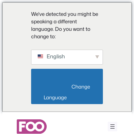
We've detected you might be
speaking a different
language. Do you want to
change to:
English
                        Change 
Language                    
Przejdź
do
treści