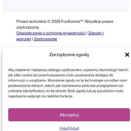
German
Dutch
Prawa autorskie © 2026 FooEvents™. Wszelkie prawa
Spanish
zastrzeżone.
Oświadczenie o ochronie prywatności
|
Zasady i
Italian
warunki
|
Zastrzeżenie
Portuguese
Zarządzanie zgodą
French
Greek
Aby zapewnić najlepszą obsługę użytkownika, używamy technologii takich
jak pliki cookie do przechowywania i/lub uzyskiwania dostępu do
informacji o urządzeniu. Wyrażenie zgody na te technologie umożliwi nam
przetwarzanie danych, takich jak zachowanie podczas przeglądania lub
Faceboo
X
YouT
unikalne identyfikatory na tej stronie. Brak zgody lub jej wycofanie może
negatywnie wpłynąć na niektóre funkcje.
Akceptuj
{tytuł}
{tytuł}