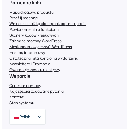
Pomocne linki
Mapa drogowa produktu
Prześlij recenzję
Wniosek o zniżkę dla organizacji non-profit
Powiadomienia o funkcjach
Skanery kodów kreskowych
Zalecane motywy WordPress
Niestandardowy rozwój WordPress
Hosting internetowy
Ostateczna lista kontrolna wydarzenia
Newslettery i Promocje
Gwarancja zwrotu pieniędzy
Wsparcie
Centrum pomocy
Najczęściej zadawane pytania
Kontakt
Stan systemu
Polish
English