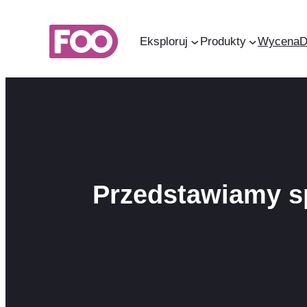
Przejdź
do
Eksploruj
Produkty
Wycena
treści
Przedstawiamy s