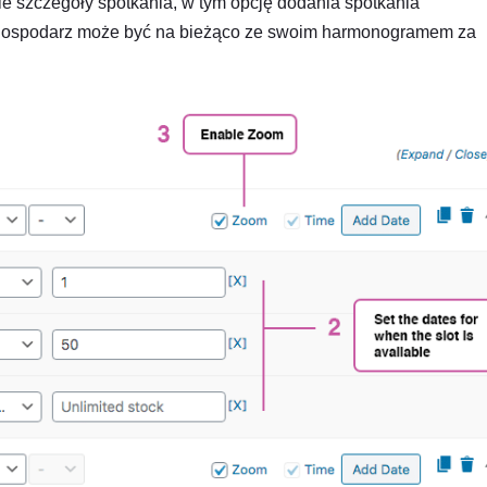
kie szczegóły spotkania, w tym opcję dodania spotkania
 gospodarz może być na bieżąco ze swoim harmonogramem za