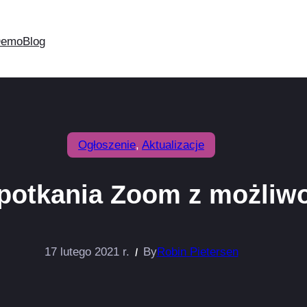
Demo
Blog
Ogłoszenie
, 
Aktualizacje
potkania Zoom z możliwo
17 lutego 2021 r.
By
Robin Pietersen