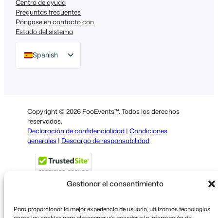
Centro de ayuda
Preguntas frecuentes
Póngase en contacto con
Estado del sistema
Spanish
English
German
Dutch
Copyright © 2026 FooEvents™. Todos los derechos
Italian
reservados.
Declaración de confidencialidad
|
Condiciones
Portuguese
generales
|
Descargo de responsabilidad
French
Polish
Gestionar el consentimiento
Greek
Para proporcionar la mejor experiencia de usuario, utilizamos tecnologías
como las cookies para almacenar y/o acceder a la información del