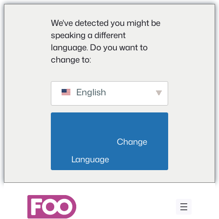
We've detected you might be
speaking a different
language. Do you want to
change to:
English
                        Change 
Language                    
Saltar
al
contenido