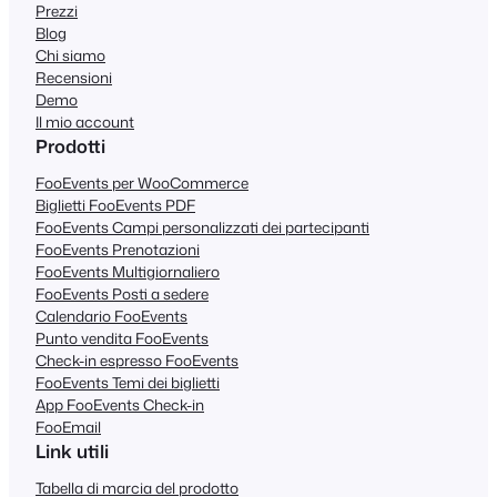
Prezzi
Blog
Chi siamo
Recensioni
Demo
Il mio account
Prodotti
FooEvents per WooCommerce
Biglietti FooEvents PDF
FooEvents Campi personalizzati dei partecipanti
FooEvents Prenotazioni
FooEvents Multigiornaliero
FooEvents Posti a sedere
Calendario FooEvents
Punto vendita FooEvents
Check-in espresso FooEvents
FooEvents Temi dei biglietti
App FooEvents Check-in
FooEmail
Link utili
Tabella di marcia del prodotto