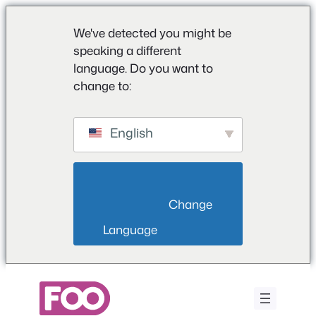
We've detected you might be
speaking a different
language. Do you want to
change to:
English
                        Change 
Language                    
Vai
al
contenuto