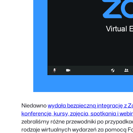
Niedawno
wydała bezpieczną integrację z 
konferencje, kursy, zajęcia, spotkania i webi
zebraliśmy różne przewodniki po przypadkac
rodzaje wirtualnych wydarzeń za pomocą F