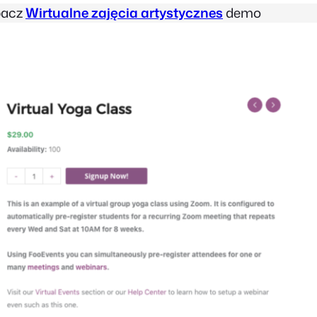
bacz
Wirtualne zajęcia artystyczne
s
demo