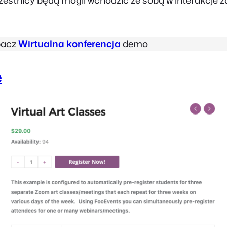
zestnicy będą mogli wchodzić ze sobą w interakcje z
bacz
Wirtualna konferencja
demo
e