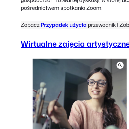
gospodarzami otwartej dyskusji, w której uc
pośrednictwem spotkania Zoom.
Zobacz
Przypadek użycia
przewodnik | Zo
Wirtualne zajęcia artystyczn