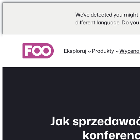
We've detected you might 
different language. Do you
Przejdź
do
Eksploruj
Produkty
Wycena
treści
Jak sprzedawać 
konferenc