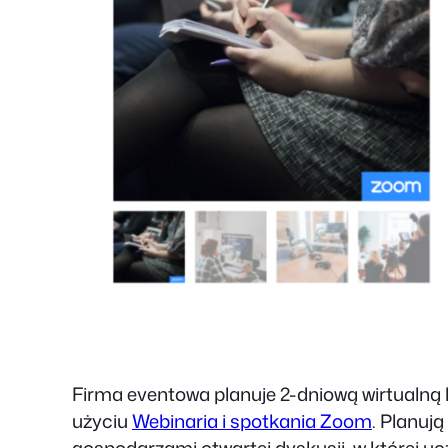
Firma eventowa planuje 2-dniową wirtualną 
użyciu
Webinaria i spotkania Zoom
. Planuj