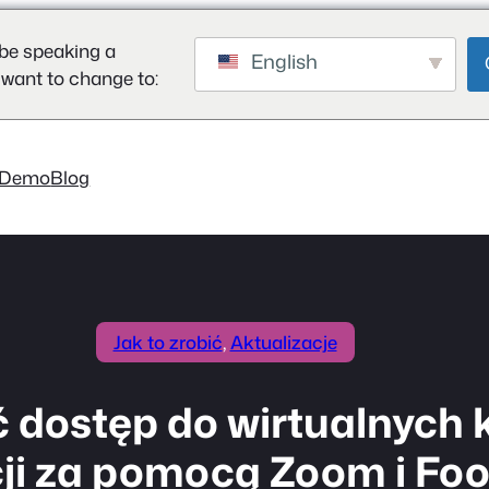
be speaking a
English
 want to change to:
Demo
Blog
Jak to zrobić
, 
Aktualizacje
dostęp do wirtualnych k
ji za pomocą Zoom i Fo