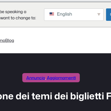
be speaking a
English
 want to change to:
mo
Blog
Annuncio
, 
Aggiornamenti
ne dei temi dei biglietti