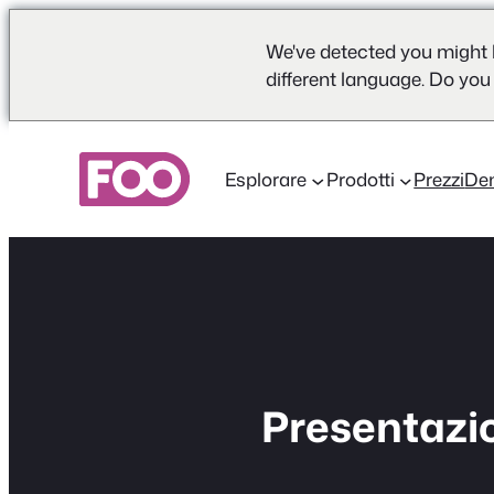
We've detected you might 
different language. Do you
Vai
al
Esplorare
Prodotti
Prezzi
De
contenuto
Presentazio