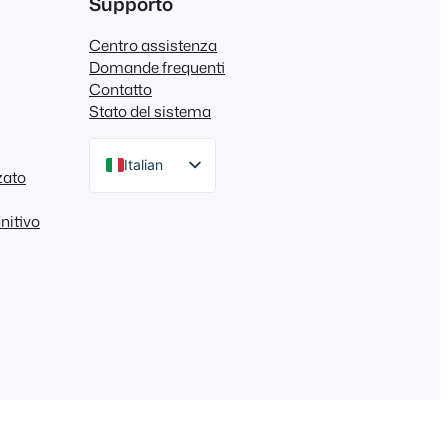
Supporto
Centro assistenza
Domande frequenti
Contatto
Stato del sistema
Italian
zato
English
initivo
German
Dutch
Spanish
Portuguese
French
Polish
Greek