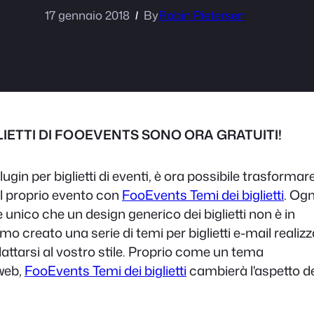
17 gennaio 2018
By
Robin Pietersen
LIETTI DI FOOEVENTS SONO ORA GRATUITI!
lugin per biglietti di eventi, è ora possibile trasformar
e il proprio evento con
FooEvents Temi dei biglietti
. Ogn
unico che un design generico dei biglietti non è in
o creato una serie di temi per biglietti e-mail realizz
ttarsi al vostro stile. Proprio come un tema
 web,
FooEvents Temi dei biglietti
cambierà l'aspetto d