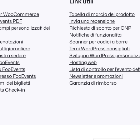
Link utili
per WooCommerce
Tabella di marcia del prodotto
Events PDF
Invia una recensione
mpi personalizzati dei
Richiesta di sconto per ONP
Notifiche di funzionalità
enotazioni
Scanner per codici a barre
ltigiornaliero
Temi WordPress consigliati
sti a sedere
Sviluppo WordPress personaliz
FooEvents
Hosting web
a FooEvents
Lista di controllo per l'evento def
resso FooEvents
Newsletter e promozioni
i dei biglietti
Garanzia di rimborso
ts Check-in