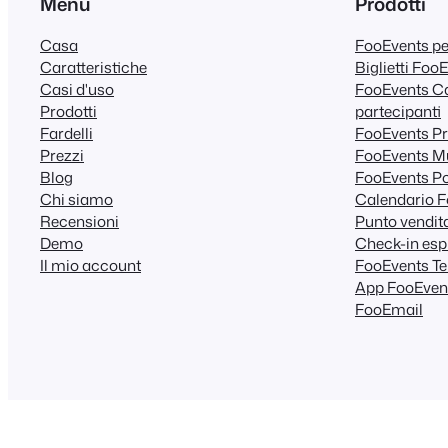
Menu
Prodotti
Casa
FooEvents 
Caratteristiche
Biglietti Foo
Casi d'uso
FooEvents Ca
Prodotti
partecipanti
Fardelli
FooEvents Pr
Prezzi
FooEvents Mu
Blog
FooEvents Po
Chi siamo
Calendario 
Recensioni
Punto vendit
Demo
Check-in esp
Il mio account
FooEvents Tem
App FooEven
FooEmail