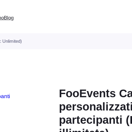
mo
Blog
 Unlimited)
FooEvents C
personalizzati
partecipanti 