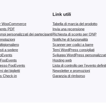
L
i
Link utili
c
e
er WooCommerce
Tabella di marcia del prodotto
n
Events PDF
Invia una recensione
pi personalizzati dei partecipanti
Richiesta di sconto per ONP
s
notazioni
Notifiche di funzionalità
e
tigiornaliero
Scanner per codici a barre
:
ti a sedere
Temi WordPress consigliati
U
ooEvents
Sviluppo WordPress personalizzat
n
 FooEvents
Hosting web
resso FooEvents
Lista di controllo per l'evento defini
l
 dei biglietti
Newsletter e promozioni
i
s Check-in
Garanzia di rimborso
m
i
t
e
d