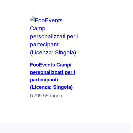
Aggiungi al carrello
FooEvents Campi
personalizzati per i
partecipanti
(Licenza: Singola)
R
799.55
/anno