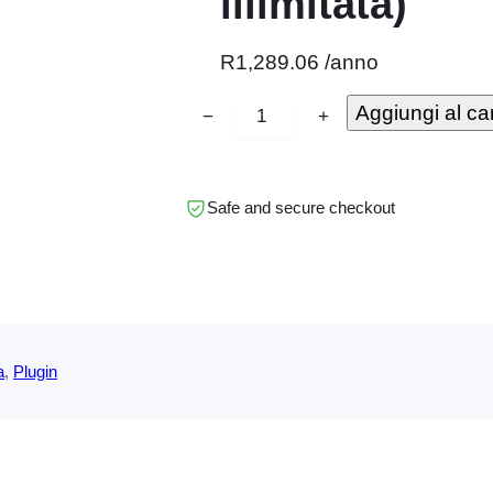
illimitata)
R
1,289.06
/anno
F
Aggiungi al car
−
+
o
o
E
Safe and secure checkout
v
e
n
t
s
a
, 
Plugin
C
u
s
t