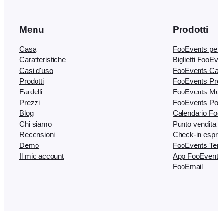
Menu
Prodotti
Casa
FooEvents p
Caratteristiche
Biglietti Foo
Casi d'uso
FooEvents Cam
Prodotti
FooEvents Pre
Fardelli
FooEvents Mul
Prezzi
FooEvents Pos
Blog
Calendario F
Chi siamo
Punto vendita
Recensioni
Check-in esp
Demo
FooEvents Temi
Il mio account
App FooEvent
FooEmail