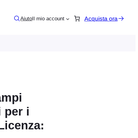
Acquista ora
Aiuto
Il mio account
ampi
 per i
(Licenza: