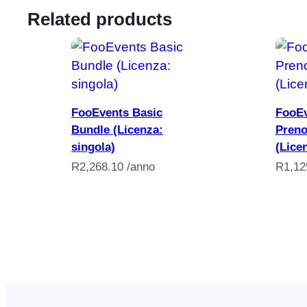
Related products
Aggiungi al carrello
FooEvents Basic
FooE
Bundle (Licenza:
Preno
singola)
(Lice
R
2,268.10
/anno
R
1,12