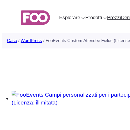
Vai
al
Esplorare
Prodotti
Prezzi
De
contenuto
Casa
/
WordPress
/ FooEvents Custom Attendee Fields (License: