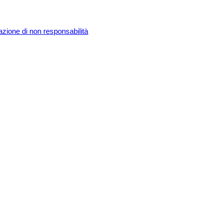
)
q
azione di non responsabilità
u
a
n
t
i
t
à