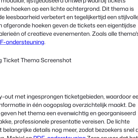
 modulair, lijstgebaseerd ontwerp waarbij tickets
de hoeken op een lichte achtergrond. Dit thema is
 leesbaarheid verbetert en tegelijkertijd een stijlvoll
en afgeronde hoeken geven de tickets een eigentijdse
 galerieën of creatieve evenementen. Zoals alle thema'
F-ondersteuning
.
ay-out met ingesprongen ticketgebieden, waardoor e
 informatie in één oogopslag overzichtelijk maakt. De
st geven het thema een evenwichtig en georganiseerd
kke, professionele presentatie vereisen. De lichte
 belangrijke details nog meer, zodat bezoekers snel 