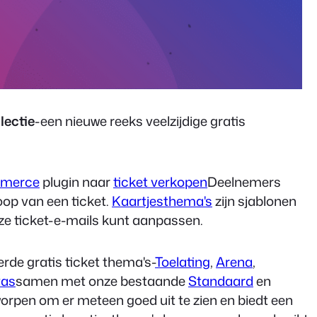
lectie
-een nieuwe reeks veelzijdige gratis
mmerce
plugin naar
ticket verkopen
Deelnemers
op van een ticket.
Kaartjesthema's
zijn sjablonen
eze ticket-e-mails kunt aanpassen.
de gratis ticket thema's-
Toelating
,
Arena
,
as
samen met onze bestaande
Standaard
en
orpen om er meteen goed uit te zien en biedt een