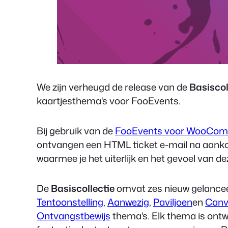
We zijn verheugd de release van de
Basiscol
kaartjesthema's voor FooEvents.
Bij gebruik van de
FooEvents voor WooCo
ontvangen een HTML ticket e-mail na aanko
waarmee je het uiterlijk en het gevoel van d
De
Basiscollectie
omvat zes nieuw gelanceer
Tentoonstelling
,
Aanwezig
,
Paviljoen
en
Canv
Ontvangstbewijs
thema's. Elk thema is ontw