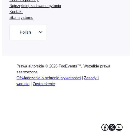
Najczęściej zadawane pytania
Kontakt
Stan systemu
Polish
English
German
Dutch
Prawa autorskie © 2026 FooEvents™. Wszelkie prawa
Spanish
zastrzeżone.
Oświadczenie o ochronie prywatności
|
Zasady i
Italian
warunki
|
Zastrzeżenie
Portuguese
French
Greek
Facebook
X
YouT