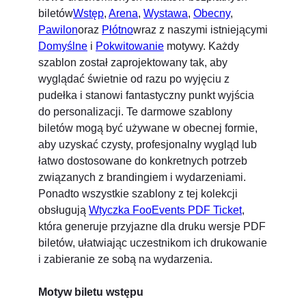
biletów
Wstęp
,
Arena
,
Wystawa
,
Obecny
,
Pawilon
oraz
Płótno
wraz z naszymi istniejącymi
Domyślne
i
Pokwitowanie
motywy. Każdy
szablon został zaprojektowany tak, aby
wyglądać świetnie od razu po wyjęciu z
pudełka i stanowi fantastyczny punkt wyjścia
do personalizacji. Te darmowe szablony
biletów mogą być używane w obecnej formie,
aby uzyskać czysty, profesjonalny wygląd lub
łatwo dostosowane do konkretnych potrzeb
związanych z brandingiem i wydarzeniami.
Ponadto wszystkie szablony z tej kolekcji
obsługują
Wtyczka FooEvents PDF Ticket
,
która generuje przyjazne dla druku wersje PDF
biletów, ułatwiając uczestnikom ich drukowanie
i zabieranie ze sobą na wydarzenia.
Motyw biletu wstępu