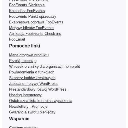
FooEvents Siedzenie
Kalendarz FooEvents
FooEvents Punkt sprzedaży
Ekspresowa odprawa FooEvents
Motywy biletów FooEvents
Aplikacja FooEvents Check-ins
FooEmail
Pomocne linki
Mapa drogowa produktu
Prześlij recenzję
Wniosek o zniżkę dla organizacji non-profit
Powiadomienia o funkcjach
Skanery kodów kreskowych
Zalecane motywy WordPress
Niestandardowy rozwój WordPress
Hosting internetowy
Ostateczna lista kontrolna wydarzenia
Newslettery i Promocje
Gwarancja zwrotu pieniędzy
Wsparcie
Centrum pomocy