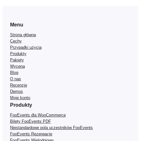
Menu
Strona główna
Cechy
Przypadki użycia
Produkty
Pakiety
Wycena
Blog
O nas
Recenzje
Demos
Moje konto
Produkty
FooEvents dla WooCommerce
Bilety FooEvents PDF
Niestandardowe pola uczestników FooEvents
FooEvents Rezerwacje
FooEvents Wielodniowy