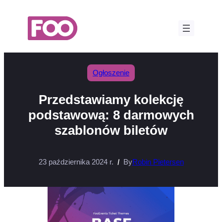
Przejdź
do
treści
Ogłoszenie
Przedstawiamy kolekcję
podstawową: 8 darmowych
szablonów biletów
23 października 2024 r.
By
Robin Pietersen