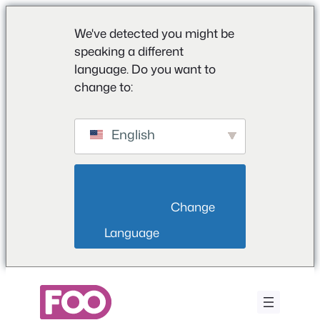
We've detected you might be
speaking a different
language. Do you want to
change to:
English
                        Change 
Language                    
Vai
al
contenuto