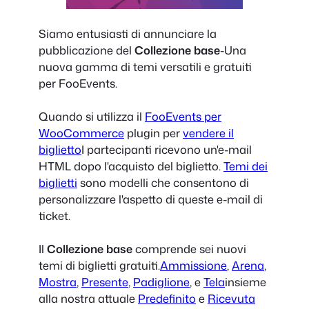
Siamo entusiasti di annunciare la
pubblicazione del
Collezione base
-Una
nuova gamma di temi versatili e gratuiti
per FooEvents.
Quando si utilizza il
FooEvents per
WooCommerce
plugin per
vendere il
biglietto
I partecipanti ricevono un'e-mail
HTML dopo l'acquisto del biglietto.
Temi dei
biglietti
sono modelli che consentono di
personalizzare l'aspetto di queste e-mail di
ticket.
Il
Collezione base
comprende sei nuovi
temi di biglietti gratuiti.
Ammissione
,
Arena
,
Mostra
,
Presente
,
Padiglione
, e
Tela
insieme
alla nostra attuale
Predefinito
e
Ricevuta