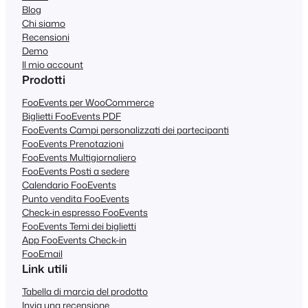
Blog
Chi siamo
Recensioni
Demo
Il mio account
Prodotti
FooEvents per WooCommerce
Biglietti FooEvents PDF
FooEvents Campi personalizzati dei partecipanti
FooEvents Prenotazioni
FooEvents Multigiornaliero
FooEvents Posti a sedere
Calendario FooEvents
Punto vendita FooEvents
Check-in espresso FooEvents
FooEvents Temi dei biglietti
App FooEvents Check-in
FooEmail
Link utili
Tabella di marcia del prodotto
Invia una recensione