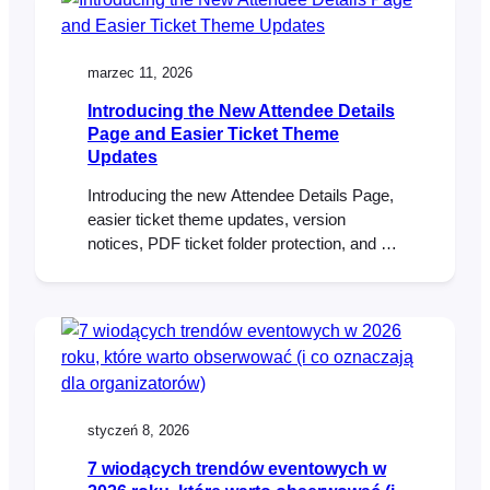
R&B duo, the solution was moving tickets
out of the inbox and directly into their
attendees’ mobile wallets….
marzec 11, 2026
Introducing the New Attendee Details
Page and Easier Ticket Theme
Updates
Introducing the new Attendee Details Page,
easier ticket theme updates, version
notices, PDF ticket folder protection, and an
updated DOMPDF library in FooEvents for
WooCommerce.
styczeń 8, 2026
7 wiodących trendów eventowych w