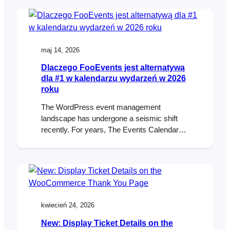
FooEvents customers have been asking for.
New Table Variation Layout Option We’ve
added a new table variation display option
that shows WooCommerce variations in…
maj 14, 2026
Dlaczego FooEvents jest alternatywą
dla #1 w kalendarzu wydarzeń w 2026
roku
The WordPress event management
landscape has undergone a seismic shift
recently. For years, The Events Calendar
was the default choice for many. But lately,
the community has been buzzing with a
different kind of energy—and it’s not the
good kind. If you’ve been feeling the
“corporate chill” from your current plugin
provider, you aren’t alone….
kwiecień 24, 2026
New: Display Ticket Details on the