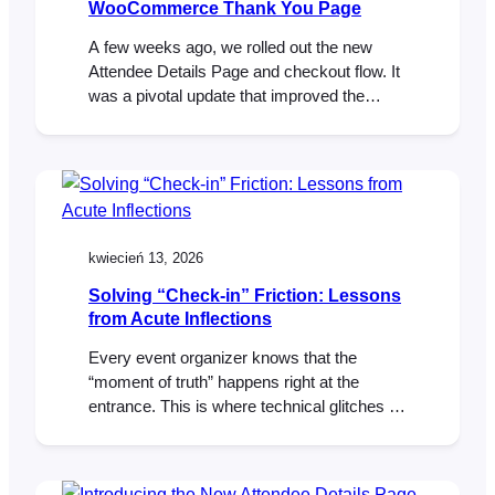
WooCommerce Thank You Page
A few weeks ago, we rolled out the new
Attendee Details Page and checkout flow. It
was a pivotal update that improved the
ticket purchase experience and ensured full
compatibility with both the WooCommerce
Checkout Block and classic checkout
experiences. With those core pieces now in
place, we’ve turned our focus to popular
feature requests…
kwiecień 13, 2026
Solving “Check-in” Friction: Lessons
from Acute Inflections
Every event organizer knows that the
“moment of truth” happens right at the
entrance. This is where technical glitches or
misplaced tickets can create immediate
bottlenecks. For Elasea and Sadiki from
Acute Inflections, New York’s premier jazzy