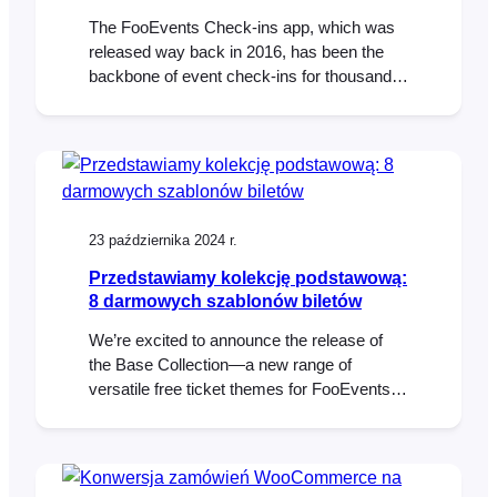
The FooEvents Check-ins app, which was
released way back in 2016, has been the
backbone of event check-ins for thousands
of FooEvents customers—checking in over
15 million tickets to date. It has evolved
considerably since the initial launch and
we’re thrilled to unveil a completely rebuilt
FooEvents Check-ins App (version 3.0.0),
which will begin rolling…
23 października 2024 r.
Przedstawiamy kolekcję podstawową:
8 darmowych szablonów biletów
We’re excited to announce the release of
the Base Collection—a new range of
versatile free ticket themes for FooEvents.
When using the FooEvents for
WooCommerce plugin to sell ticket,
attendees receive an HTML ticket email
after purchasing a ticket. Ticket themes are