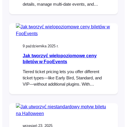
details, manage multi-date events, and
check in attendees on the day of the event.
This guide shows setup steps, page
placement tips, recurring-session options,
and validation checks before launch.
Introduction Workshops usually run on tight
timelines. You need clear schedules, simple
9 października 2025 r.
sign-ups, and accurate…
Jak tworzyć wielopoziomowe ceny
biletów w FooEvents
Tiered ticket pricing lets you offer different
ticket types—like Early Bird, Standard, and
VIP—without additional plugins. With
FooEvents and WooCommerce, you can
build tiers as product variations, set prices
and stock per tier, and collect attendee
details per ticket. This post shows you how
to set it up and validate it from start to
finish….
wrzesień 23, 2025