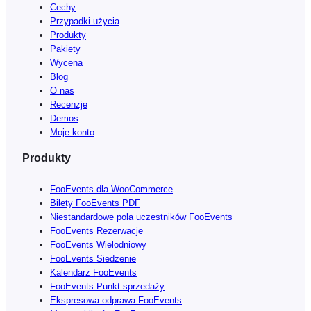
Cechy
Przypadki użycia
Produkty
Pakiety
Wycena
Blog
O nas
Recenzje
Demos
Moje konto
Produkty
FooEvents dla WooCommerce
Bilety FooEvents PDF
Niestandardowe pola uczestników FooEvents
FooEvents Rezerwacje
FooEvents Wielodniowy
FooEvents Siedzenie
Kalendarz FooEvents
FooEvents Punkt sprzedaży
Ekspresowa odprawa FooEvents