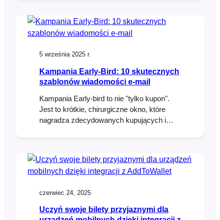
friendly, and give you control over how
event content shows up. This guide walks
you through the main shortcodes, when to
use them, and where to find extra help.
Introduction If you’ve spent time…
5 września 2025 r.
Kampania Early-Bird: 10 skutecznych
szablonów wiadomości e-mail
Kampania Early-bird to nie "tylko kupon".
Jest to krótkie, chirurgiczne okno, które
nagradza zdecydowanych kupujących i
rozpoczyna dynamikę, nie ucząc
wszystkich czekania na sprzedaż. Poniżej
znajduje się praktyczny plan dzień po dniu,
który można umieścić w kalendarzu, a
także gotowe do skopiowania wersje
robocze wiadomości e-mail. Działa świetnie
czerwiec 24, 2025
z WooCommerce i FooEvents (stock
Uczyń swoje bilety przyjaznymi dla
urządzeń mobilnych dzięki integracji z