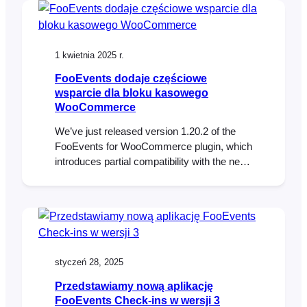
events: Whether you’re resolving a
question, issuing a refund, or confirming a
booking, the details…
1 kwietnia 2025 r.
FooEvents dodaje częściowe
wsparcie dla bloku kasowego
WooCommerce
We’ve just released version 1.20.2 of the
FooEvents for WooCommerce plugin, which
introduces partial compatibility with the new
WooCommerce Checkout and Cart blocks.
To take full advantage of this update, please
ensure all your installed FooEvents
extensions are also updated to their latest
versions. This update makes it possible to
use the new WooCommerce Checkout…
styczeń 28, 2025
Przedstawiamy nową aplikację
FooEvents Check-ins w wersji 3