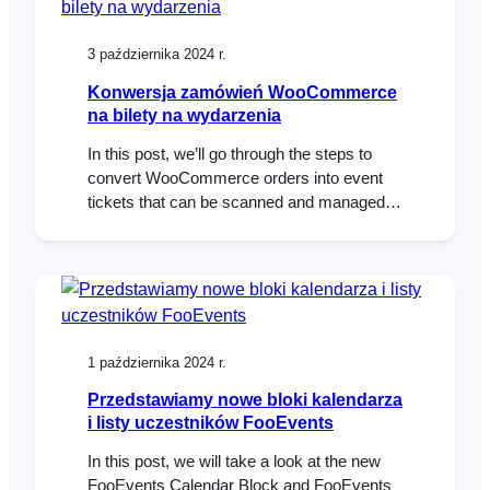
templates that allow you to customize the
look and feel of these ticket emails….
3 października 2024 r.
Konwersja zamówień WooCommerce
na bilety na wydarzenia
In this post, we’ll go through the steps to
convert WooCommerce orders into event
tickets that can be scanned and managed
using FooEvents. We’ll show you how to
export your orders, format them as a CSV,
and import them into FooEvents to generate
tickets linked to the original orders. Let’s get
started! So, you created…
1 października 2024 r.
Przedstawiamy nowe bloki kalendarza
i listy uczestników FooEvents
In this post, we will take a look at the new
FooEvents Calendar Block and FooEvents