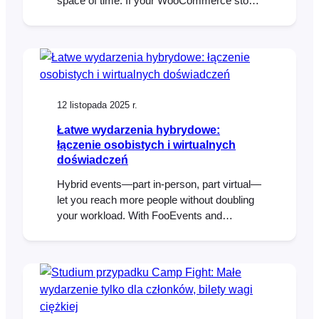
space of time. If your WooCommerce store
isn’t prepared, slow pages and failed
checkouts can follow. With the right hosting,
caching rules, and FooEvents configuration,
you can handle holiday traffic spikes,
protect performance, and keep registrations
flowing smoothly. Introduction Christmas
12 listopada 2025 r.
markets, Santa photo…
Łatwe wydarzenia hybrydowe:
łączenie osobistych i wirtualnych
doświadczeń
Hybrid events—part in-person, part virtual—
let you reach more people without doubling
your workload. With FooEvents and
WooCommerce, you can sell tickets, check
in guests, and host live sessions online or at
a physical venue using one central event
management system. This post covers how
to set up and manage hybrid events that feel
cohesive and…