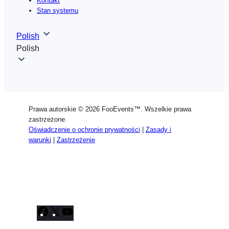
Kontakt
Stan systemu
Polish
Polish
Prawa autorskie © 2026 FooEvents™. Wszelkie prawa
zastrzeżone.
Oświadczenie o ochronie prywatności
|
Zasady i
warunki
|
Zastrzeżenie
Facebook
X
YouTube