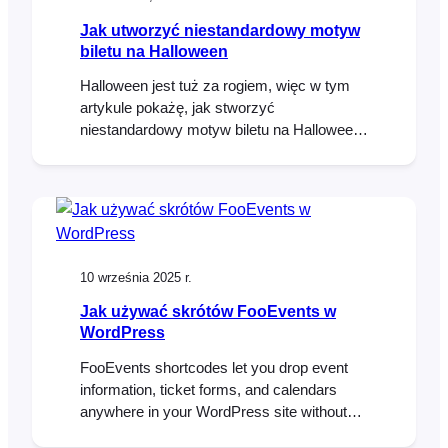
Jak utworzyć niestandardowy motyw
biletu na Halloween
Halloween jest tuż za rogiem, więc w tym
artykule pokażę, jak stworzyć
niestandardowy motyw biletu na Halloween i
uczynić go naszym własnym. Modyfikując
prosty szablon i CSS, przekształcimy
Pavilion Ticket Theme w upiorny,
inspirowany Halloween projekt, który będzie
idealny na następne wydarzenie z okazji
Halloween. A
10 września 2025 r.
Jak używać skrótów FooEvents w
WordPress
FooEvents shortcodes let you drop event
information, ticket forms, and calendars
anywhere in your WordPress site without
custom coding. They’re flexible, beginner-