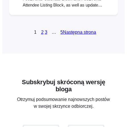
Attendee Listing Block, as well as updates
to the FooEvents Express Check-ins plugin
and FooEvents Ticket Importer. Earlier this
year, we released our first WordPress block
called the FooEvents Event Listing Block. It
1
2
3
…
5
Następna strona
has been a massive hit and…
Subskrybuj skróconą wersję
bloga
Otrzymuj podsumowanie najnowszych postów
w swojej skrzynce odbiorczej.