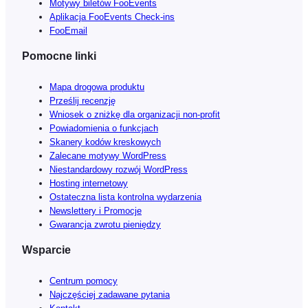
Motywy biletów FooEvents
Aplikacja FooEvents Check-ins
FooEmail
Pomocne linki
Mapa drogowa produktu
Prześlij recenzję
Wniosek o zniżkę dla organizacji non-profit
Powiadomienia o funkcjach
Skanery kodów kreskowych
Zalecane motywy WordPress
Niestandardowy rozwój WordPress
Hosting internetowy
Ostateczna lista kontrolna wydarzenia
Newslettery i Promocje
Gwarancja zwrotu pieniędzy
Wsparcie
Centrum pomocy
Najczęściej zadawane pytania