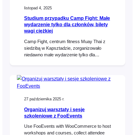
listopad 4, 2025
Studium przypadku Camp Fight: Małe
wydarzenie tylko dla członków, bilety
wagi ciężkiej
Camp Fight, centrum fitness Muay Thai z
siedzibą w Kapsztadzie, zorganizowało
niedawno małe wydarzenie tylko dla
członków swojej społeczności i
zaproszonych gości. Celem nie była pogoń
za ogromnymi wolumenami, ale
zorganizowanie przyjaznego,
profesjonalnego i dobrze zorganizowanego
wydarzenia dla swoich członków.
27 października 2025 r.
FooEvents dostarczył ten sam podstawowy
zestaw narzędzi, z którego korzystają
Organizuj warsztaty i sesje
znacznie większe wydarzenia - bilety QR,
szkoleniowe z FooEvents
poziomy miejsc siedzących, szybkie
Use FooEvents with WooCommerce to host
odprawy, [...]
workshops and courses, collect attendee