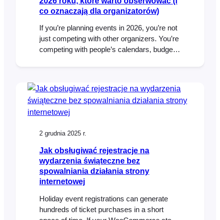
2026 roku, które warto obserwować (i
co oznaczają dla organizatorów)
If you’re planning events in 2026, you’re not
just competing with other organizers. You’re
competing with people’s calendars, budgets,
attention spans, and the “I’ll decide later”
mindset that never really went away. The
good news: people still want to show up.
They want experiences they can feel—
music, community, learning, celebration,
being part of something bigger…
2 grudnia 2025 r.
Jak obsługiwać rejestracje na
wydarzenia świąteczne bez
spowalniania działania strony
internetowej
Holiday event registrations can generate
hundreds of ticket purchases in a short