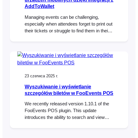
AddToWallet
Managing events can be challenging,
especially when attendees forget to print out
their tickets or struggle to find them in their
inbox at the door. To help solve this,
FooEvents now integrates with AddToWallet,
making it possible for attendees to store
their tickets directly in Apple Wallet or
Google Wallet on their mobile phones. A…
23 czerwca 2025 r.
Wyszukiwanie i wyświetlanie
szczegółów biletów w FooEvents POS
We recently released version 1.10.1 of the
FooEvents POS plugin. This update
introduces the ability to search and view
individual ticket details directly in the Orders
section of FooSales POS apps. Here’s how
this will help you better manage your