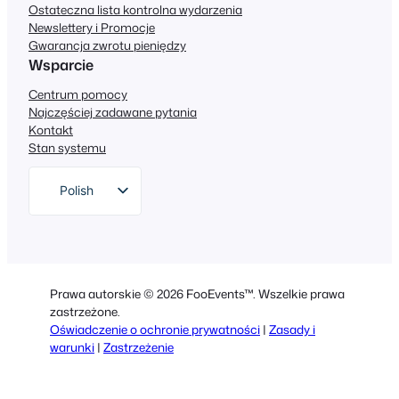
Ostateczna lista kontrolna wydarzenia
Newslettery i Promocje
Gwarancja zwrotu pieniędzy
Wsparcie
Centrum pomocy
Najczęściej zadawane pytania
Kontakt
Stan systemu
Polish
English
German
Dutch
Prawa autorskie © 2026 FooEvents™. Wszelkie prawa
Spanish
zastrzeżone.
Oświadczenie o ochronie prywatności
|
Zasady i
Italian
warunki
|
Zastrzeżenie
Portuguese
French