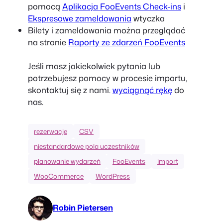
pomocą
Aplikacja FooEvents Check-ins
i
Ekspresowe zameldowania
wtyczka
Bilety i zameldowania można przeglądać
na stronie
Raporty ze zdarzeń FooEvents
Jeśli masz jakiekolwiek pytania lub
potrzebujesz pomocy w procesie importu,
skontaktuj się z nami.
wyciągnąć rękę
do
nas.
rezerwacje
CSV
niestandardowe pola uczestników
planowanie wydarzeń
FooEvents
import
WooCommerce
WordPress
Robin Pietersen