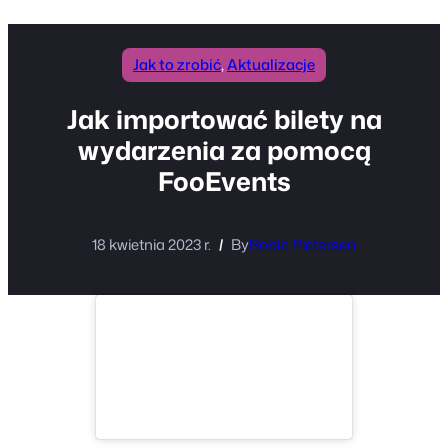
Jak to zrobić
, 
Aktualizacje
Jak importować bilety na
wydarzenia za pomocą
FooEvents
18 kwietnia 2023 r.
By
Robin Pietersen