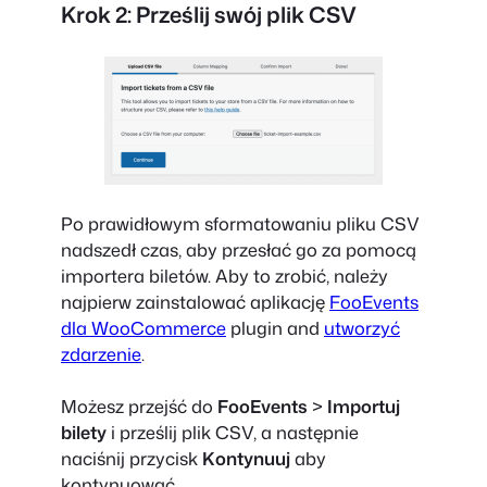
Krok 2: Prześlij swój plik CSV
Po prawidłowym sformatowaniu pliku CSV
nadszedł czas, aby przesłać go za pomocą
importera biletów. Aby to zrobić, należy
najpierw zainstalować aplikację
FooEvents
dla WooCommerce
plugin and
utworzyć
zdarzenie
.
Możesz przejść do
FooEvents
>
Importuj
bilety
i prześlij plik CSV, a następnie
naciśnij przycisk
Kontynuuj
aby
kontynuować.