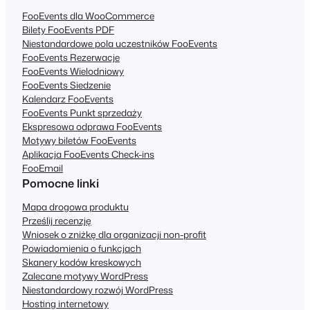
FooEvents dla WooCommerce
Bilety FooEvents PDF
Niestandardowe pola uczestników FooEvents
FooEvents Rezerwacje
FooEvents Wielodniowy
FooEvents Siedzenie
Kalendarz FooEvents
FooEvents Punkt sprzedaży
Ekspresowa odprawa FooEvents
Motywy biletów FooEvents
Aplikacja FooEvents Check-ins
FooEmail
Pomocne linki
Mapa drogowa produktu
Prześlij recenzję
Wniosek o zniżkę dla organizacji non-profit
Powiadomienia o funkcjach
Skanery kodów kreskowych
Zalecane motywy WordPress
Niestandardowy rozwój WordPress
Hosting internetowy