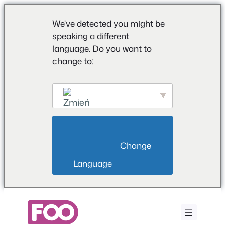
We've detected you might be
speaking a different
language. Do you want to
change to:
English
                        Change 
Language                    
Przejdź
do
treści