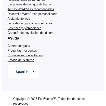
Escáneres de códigos de barras
Temas WordPress recomendados
Desarrollo WordPress personalizado
Alojamiento web
Lista de comprobación definitiva
Boletines y promociones
Garantía de devolución del dinero
Ayuda
Centro de ayuda
Preguntas frecuentes
Póngase en contacto con
Estado del sistema
Spanish
English
German
Dutch
Copyright © 2026 FooEvents™. Todos los derechos
Italian
reservados.