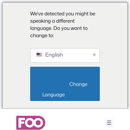
We've detected you might be
speaking a different
language. Do you want to
change to:
English
                        Change 
Language                    
Saltar
al
contenido