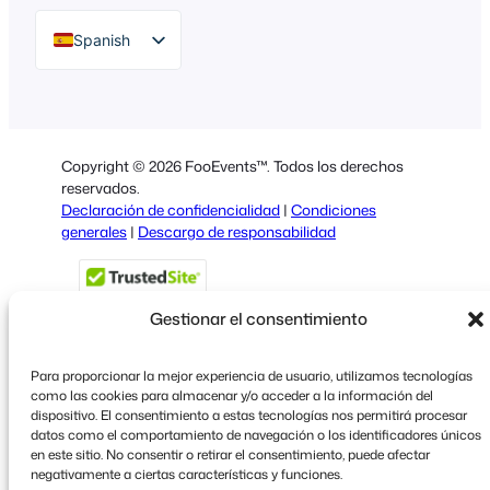
Spanish
English
German
Dutch
Copyright © 2026 FooEvents™. Todos los derechos
Italian
reservados.
Declaración de confidencialidad
|
Condiciones
Portuguese
generales
|
Descargo de responsabilidad
French
Polish
Gestionar el consentimiento
Greek
Para proporcionar la mejor experiencia de usuario, utilizamos tecnologías
como las cookies para almacenar y/o acceder a la información del
dispositivo. El consentimiento a estas tecnologías nos permitirá procesar
Faceboo
X
YouT
datos como el comportamiento de navegación o los identificadores únicos
en este sitio. No consentir o retirar el consentimiento, puede afectar
negativamente a ciertas características y funciones.