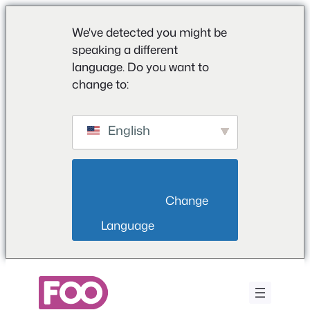
We've detected you might be
speaking a different
language. Do you want to
change to:
English
                        Change 
Language                    
Saltar
al
contenido