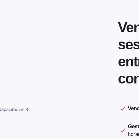
Ven
ses
ent
con
Vend
apacitación 3
Gest
hora