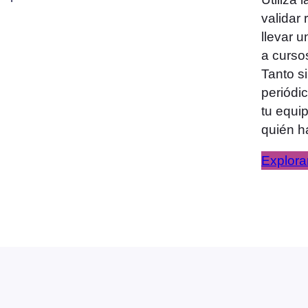
validar 
llevar u
a cursos
Tanto s
periódic
tu equi
quién h
Explora