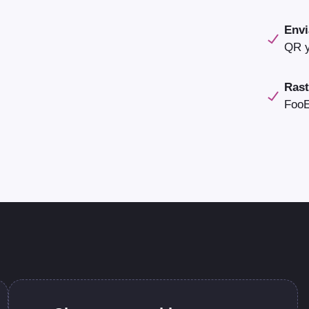
Envi
QR y
Rast
FooE