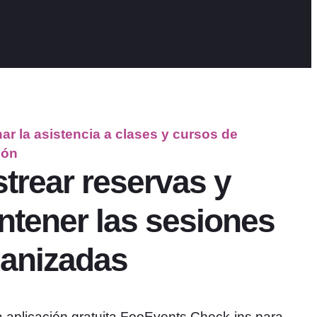
ar la asistencia a clases y cursos de
ión
trear reservas y
tener las sesiones
anizadas
 la aplicación gratuita FooEvents Check-ins para