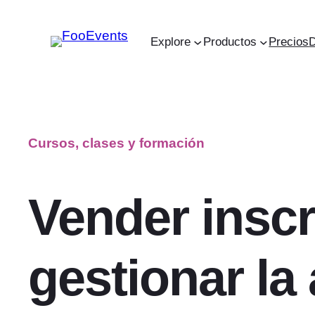
Saltar
al
Explore
Productos
Precios
contenido
Cursos, clases y formación
Vender inscr
gestionar la 