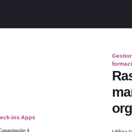
Gestion
formac
Ras
man
org
Capacitación 4
Utiliza