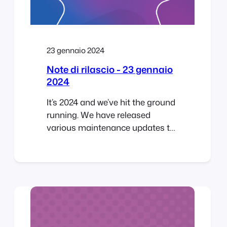
implementati, abbiamo
concentrato la nostra attenzione
sulle funzionalità più richieste
23 gennaio 2024
Note di rilascio - 23 gennaio
2024
It’s 2024 and we’ve hit the ground
running. We have released
various maintenance updates to
the FooEvents extensions as well
as an integration with
AutomateWoo and 9 new plugin
translations. FooEvents for
WooCommerce Version 1.19.0 –
Changelog ADDED: Support for
AutomateWoo. ADDED: New