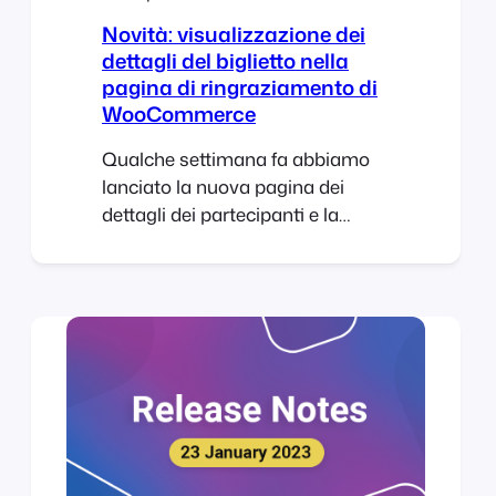
Novità: visualizzazione dei
dettagli del biglietto nella
pagina di ringraziamento di
WooCommerce
Qualche settimana fa abbiamo
lanciato la nuova pagina dei
dettagli dei partecipanti e la
nuova procedura di pagamento.
Si è trattato di un aggiornamento
fondamentale che ha migliorato
l’esperienza di acquisto dei
biglietti e garantito la piena
compatibilità sia con il blocco di
pagamento WooCommerce sia
con le procedure di pagamento
classiche. Ora che questi
elementi fondamentali sono stati