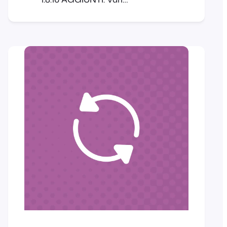
aggiornamenti di conformità
CORRETTO: Bug con la selezione
dei posti a sedere CORRETTO:
Bug del timestamp uguale a 0
CORRETTO: Vari altri piccoli bug
FooEvents Custom Attendee
Fields 1.2.10 AGGIUNTO: Vari
aggiornamenti di conformità
CORRETTO: Vari piccoli bug
FooEvents Express Check-in 1.3.8
AGGIUNTO: Vari aggiornamenti
di conformità FooEvents Multi-
day 1.1.18 AGGIUNTO: Vari
aggiornamenti di conformità