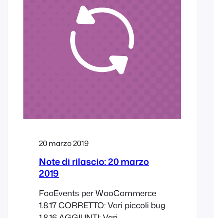
Builder e una quarta colonna al
layout dello stationery builder.
20 marzo 2019
Note di rilascio: 20 marzo
2019
FooEvents per WooCommerce
1.8.17 CORRETTO: Vari piccoli bug
1.8.16 AGGIUNTI: Vari