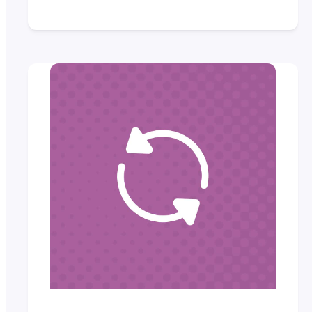
Management If you use the
FooEvents Bookings extension,
then the new Bookings
Management screen is sure to be
a…