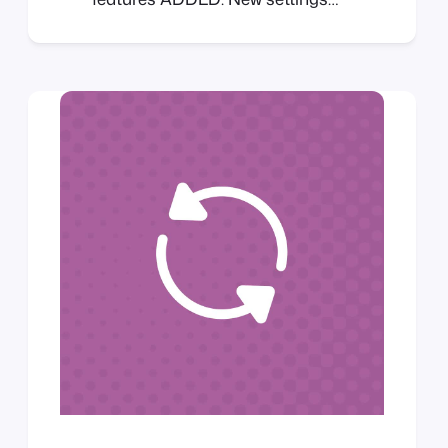
page FIXED: Various small bugs
FooEvents Custom Attendee
Fields 1.4.0 ADDED: Support for
new settings page FIXED: Various
small bugs FooEvents Express
Check-in 1.4.0 NEW: Support for
new reporting features FIXED:
Various small bugs FooEvents
Multi-day 1.2.0 NEW: Support for
new reporting features…