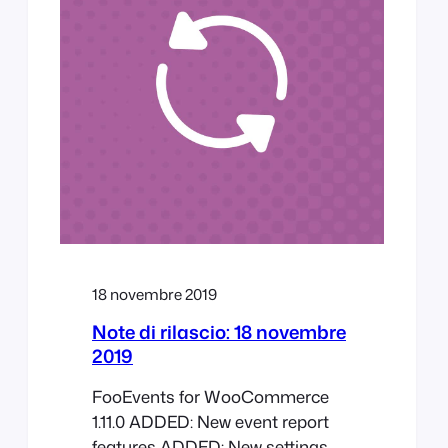
translations added for 9
languages. FIXED: HPOS resend
ticket bug. FIXED: Order…
18 novembre 2019
Note di rilascio: 18 novembre
2019
FooEvents for WooCommerce
1.11.0 ADDED: New event report
features ADDED: New settings