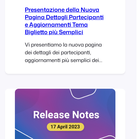
Presentazione della Nuova
Pagina Dettagli Partecipanti
e Aggiornamenti Tema
Biglietto più Semplici
Vi presentiamo la nuova pagina
dei dettagli dei partecipanti,
aggiornamenti più semplici dei
temi dei biglietti, avvisi sulle
versioni, protezione della cartella
dei biglietti in formato PDF e una
libreria DOMPDF aggiornata in
FooEvents per WooCommerce.