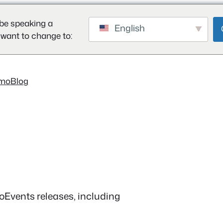
be speaking a
English
 want to change to:
mo
Blog
ooEvents releases, including