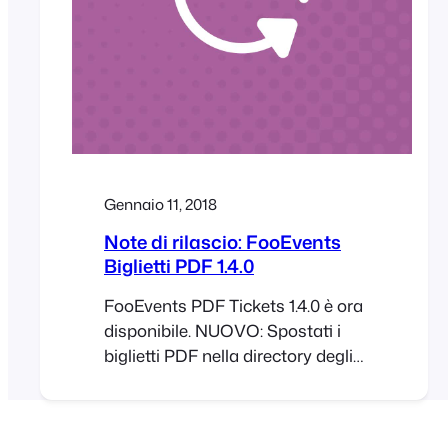
del numero di caratteri
dell'etichetta CORRETTO: Vari
bug FooEvents Biglietti PDF 1.4.12
AGGIORNATO: DomPDF a
Gennaio 11, 2018
Note di rilascio: FooEvents
Biglietti PDF 1.4.0
FooEvents PDF Tickets 1.4.0 è ora
disponibile. NUOVO: Spostati i
biglietti PDF nella directory degli
upload di Wordpress CORRETTO:
Vari piccoli bug Vedi tutte le note di
rilascio: