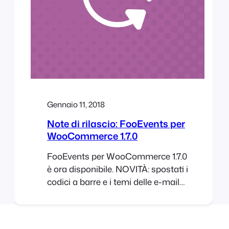
Gennaio 11, 2018
Note di rilascio: FooEvents per
WooCommerce 1.7.0
FooEvents per WooCommerce 1.7.0
è ora disponibile. NOVITÀ: spostati i
codici a barre e i temi delle e-mail
nella directory dei caricamenti della
WordPress, AGGIUNTO: supporto
per i temi dei biglietti e-mail in