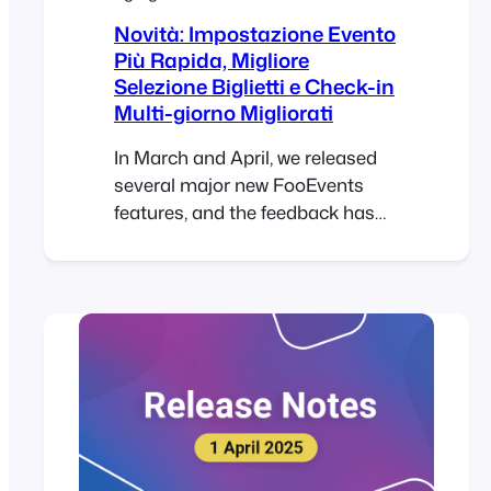
Novità: Impostazione Evento
Più Rapida, Migliore
Selezione Biglietti e Check-in
Multi-giorno Migliorati
In March and April, we released
several major new FooEvents
features, and the feedback has
been fantastic. Building on that
momentum, our May release
includes three popular feature
requests that many FooEvents
customers have been asking for.
New Table Variation Layout
Option We’ve added a new table
variation display option that
shows WooCommerce
variations in…