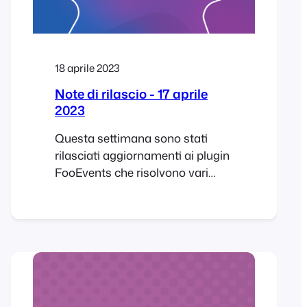
18 aprile 2023
Note di rilascio - 17 aprile
2023
Questa settimana sono stati
rilasciati aggiornamenti ai plugin
FooEvents che risolvono vari
problemi minori e aggiornamenti
al FooEvents Stationery Builder e
all'integrazione Zoom. FooEvents
Stationery Builder Abbiamo
aggiunto il supporto per le
dimensioni delle stampanti
BOCA all'FooEvents Stationery