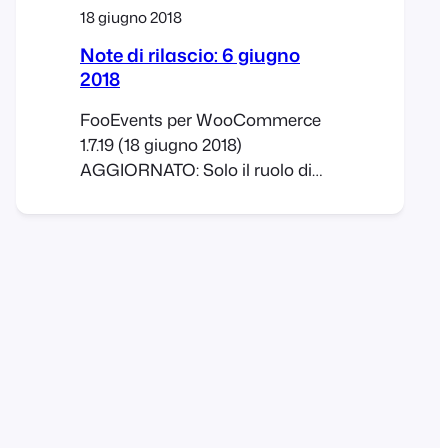
18 giugno 2018
Note di rilascio: 6 giugno
2018
FooEvents per WooCommerce
1.7.19 (18 giugno 2018)
AGGIORNATO: Solo il ruolo di
amministratore può ora
accedere all'app per
impostazione predefinita
AGGIORNATO: Documentazione
AGGIORNATA: Pulizia delle
opzioni del plugin in caso di
cancellazione CORRETTO: Vari
piccoli bug FooEvents PDF
Tickets 1.4.7 (18 giugno 2018)
AGGIORNATO: Documentazione
AGGIORNATA: Pulizia delle