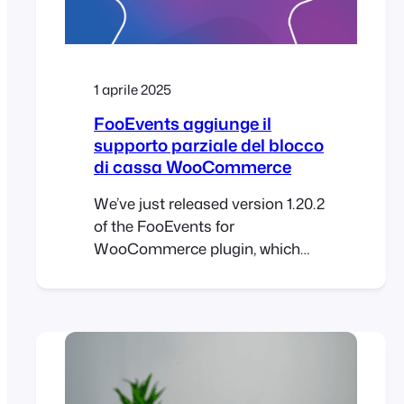
1 aprile 2025
FooEvents aggiunge il
supporto parziale del blocco
di cassa WooCommerce
We’ve just released version 1.20.2
of the FooEvents for
WooCommerce plugin, which
introduces partial compatibility
with the new WooCommerce
Checkout and Cart blocks. To
take full advantage of this
update, please ensure all your
installed FooEvents extensions