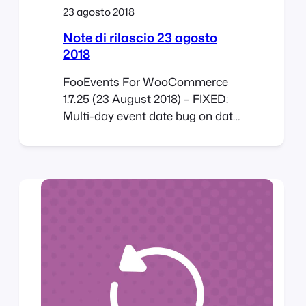
23 agosto 2018
Note di rilascio 23 agosto
2018
FooEvents For WooCommerce
1.7.25 (23 August 2018) – FIXED:
Multi-day event date bug on date
selection – FIXED: Various small
bugs FooEvents PDF Tickets
1.4.10 (23 August 2018) – FIXED:
Date and time display bug
FooEvents Multi-day 1.1.15 (23
August 2018) – FIXED: Initial
selection bug – FIXED: Various
other small bugs FooEvents
Calendar 1.3.14…