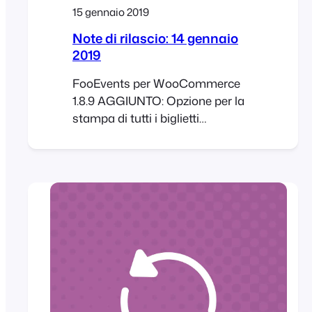
15 gennaio 2019
Note di rilascio: 14 gennaio
2019
FooEvents per WooCommerce
1.8.9 AGGIUNTO: Opzione per la
stampa di tutti i biglietti
dell'evento AGGIUNTO: Supporto
per la visualizzazione della
tabella dei posti al momento del
pagamento CORRETTO: Vari
bug FooEvents Seating 1.0.4
AGGIUNTO: Opzione per
visualizzare la tabella dei posti al
momento del checkout
CORRETTO: Vari piccoli bug
FooEvents Custom Attendee
Fields 1.2.9 CORRETTO: Aumento