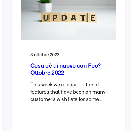
are also updated to their latest
versions. This update makes it
possible to use the new
WooCommerce Checkout…
3 ottobre 2022
Cosa c'è di nuovo con Foo? -
Ottobre 2022
This week we released a ton of
features that have been on many
customer’s wish lists for some
time. All these features are based
on customer feedback and make
using FooEvents simpler and
even more flexible! Booking