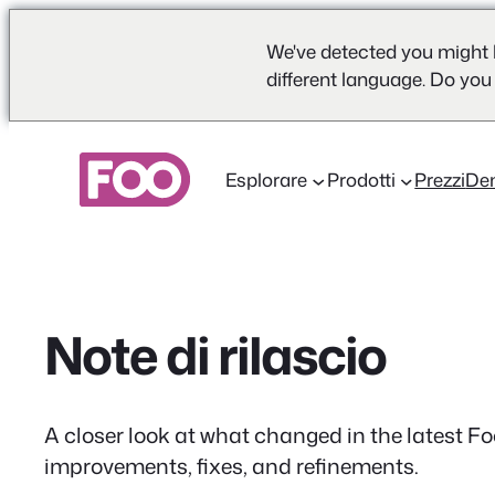
We've detected you might 
different language. Do you
Vai
al
Esplorare
Prodotti
Prezzi
De
contenuto
Note di rilascio
A closer look at what changed in the latest F
improvements, fixes, and refinements.